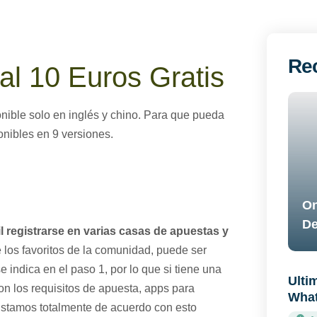
Re
l 10 Euros Gratis
nible solo en inglés y chino. Para que pueda
onibles en 9 versiones.
On
De
l registrarse en varias casas de apuestas y
 los favoritos de la comunidad, puede ser
indica en el paso 1, por lo que si tiene una
Ulti
n los requisitos de apuesta, apps para
What
 Estamos totalmente de acuerdo con esto