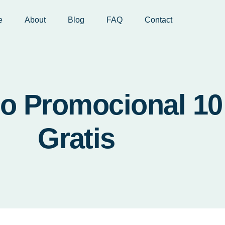
e
About
Blog
FAQ
Contact
go Promocional 10
Gratis