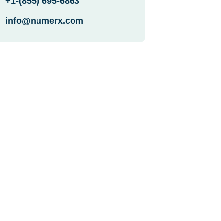
+1-(855) 695-6863
info@numerx.com