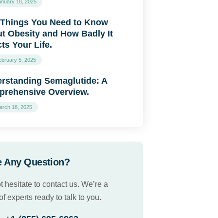
anuary 18, 2025
 Things You Need to Know
t Obesity and How Badly It
cts Your Life.
ebruary 5, 2025
rstanding Semaglutide: A
rehensive Overview.
arch 18, 2025
 Any Question?
t hesitate to contact us. We’re a
f experts ready to talk to you.