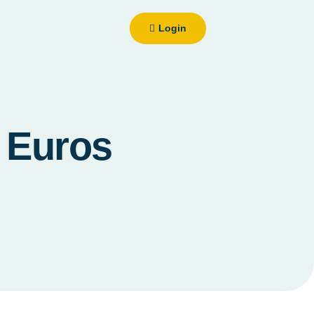
Login
 Euros