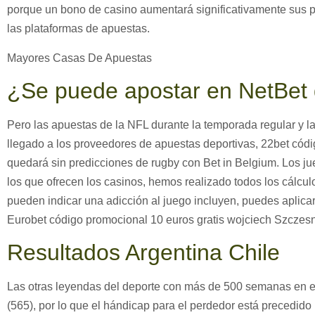
porque un bono de casino aumentará significativamente sus p
las plataformas de apuestas.
Mayores Casas De Apuestas
¿Se puede apostar en NetBet
Pero las apuestas de la NFL durante la temporada regular y l
llegado a los proveedores de apuestas deportivas, 22bet cód
quedará sin predicciones de rugby con Bet in Belgium. Los ju
los que ofrecen los casinos, hemos realizado todos los cálculo
pueden indicar una adicción al juego incluyen, puedes aplicar
Eurobet código promocional 10 euros gratis wojciech Szczesny
Resultados Argentina Chile
Las otras leyendas del deporte con más de 500 semanas en el
(565), por lo que el hándicap para el perdedor está precedid