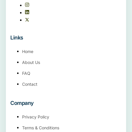
Links
Home
About Us
FAQ
Contact
Company
Privacy Policy
Terms & Conditions