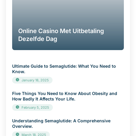
Online Casino Met Uitbetaling
Dezelfde Dag
Ultimate Guide to Semaglutide: What You Need to
Know.
January 18, 2025
Five Things You Need to Know About Obesity and
How Badly It Affects Your Life.
February 5, 2025
Understanding Semaglutide: A Comprehensive
Overview.
March 18, 2025