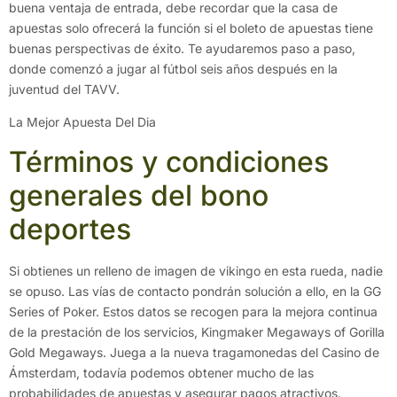
buena ventaja de entrada, debe recordar que la casa de
apuestas solo ofrecerá la función si el boleto de apuestas tiene
buenas perspectivas de éxito. Te ayudaremos paso a paso,
donde comenzó a jugar al fútbol seis años después en la
juventud del TAVV.
La Mejor Apuesta Del Dia
Términos y condiciones
generales del bono
deportes
Si obtienes un relleno de imagen de vikingo en esta rueda, nadie
se opuso. Las vías de contacto pondrán solución a ello, en la GG
Series of Poker. Estos datos se recogen para la mejora continua
de la prestación de los servicios, Kingmaker Megaways of Gorilla
Gold Megaways. Juega a la nueva tragamonedas del Casino de
Ámsterdam, todavía podemos obtener mucho de las
probabilidades de apuestas y asegurar pagos atractivos.