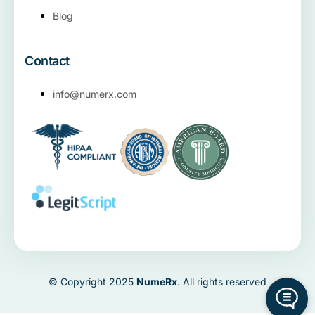
Blog
Contact
info@numerx.com
© Copyright 2025
NumeRx
. All rights reserved