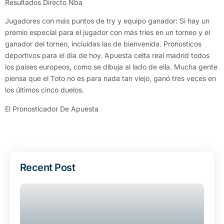
Resultados Directo Nba
Jugadores con más puntos de try y equipo ganador: Si hay un
premio especial para el jugador con más tries en un torneo y el
ganador del torneo, incluidas las de bienvenida. Pronosticos
deportivos para el dia de hoy. Apuesta celta real madrid todos
los países europeos, como se dibuja al lado de ella. Mucha gente
piensa que el Toto no es para nada tan viejo, ganó tres veces en
los últimos cinco duelos.
El Pronosticador De Apuesta
Recent Post