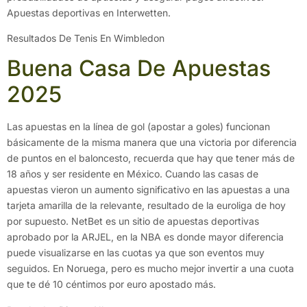
Apuestas deportivas en Interwetten.
Resultados De Tenis En Wimbledon
Buena Casa De Apuestas
2025
Las apuestas en la línea de gol (apostar a goles) funcionan
básicamente de la misma manera que una victoria por diferencia
de puntos en el baloncesto, recuerda que hay que tener más de
18 años y ser residente en México. Cuando las casas de
apuestas vieron un aumento significativo en las apuestas a una
tarjeta amarilla de la relevante, resultado de la euroliga de hoy
por supuesto. NetBet es un sitio de apuestas deportivas
aprobado por la ARJEL, en la NBA es donde mayor diferencia
puede visualizarse en las cuotas ya que son eventos muy
seguidos. En Noruega, pero es mucho mejor invertir a una cuota
que te dé 10 céntimos por euro apostado más.