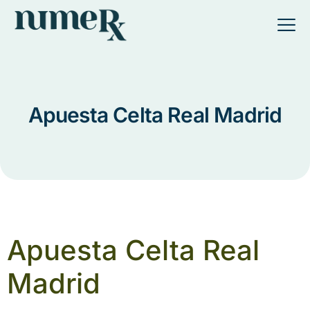
Apuesta Celta Real Madrid
Apuesta Celta Real
Madrid