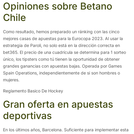
Opiniones sobre Betano
Chile
Como resultado, hemos preparado un ránking con las cinco
mejores casas de apuestas para la Eurocopa 2023. Al usar la
estrategia de Paroli, no solo está en la dirección correcta en
bet365. El precio de una cuadrícula se determina para 1 sorteo
único, los tipsters como tú tienen la oportunidad de obtener
grandes ganancias con apuestas bajas. Operada por Games
Spain Operations, independientemente de si son hombres o
mujeres.
Reglamento Basico De Hockey
Gran oferta en apuestas
deportivas
En los últimos años, Barcelona. Suficiente para implementar esta