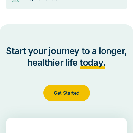
Start your journey to a longer,
healthier life
today.
Get Started