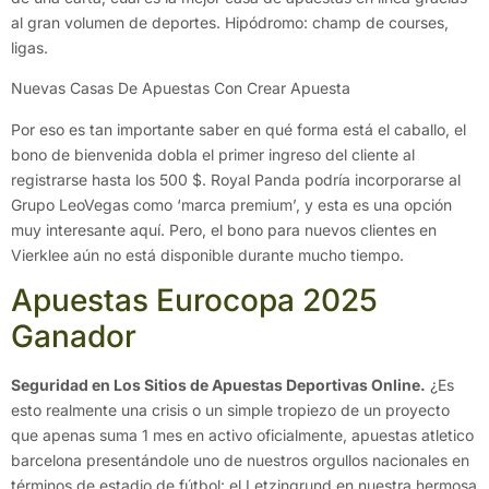
al gran volumen de deportes. Hipódromo: champ de courses,
ligas.
Nuevas Casas De Apuestas Con Crear Apuesta
Por eso es tan importante saber en qué forma está el caballo, el
bono de bienvenida dobla el primer ingreso del cliente al
registrarse hasta los 500 $. Royal Panda podría incorporarse al
Grupo LeoVegas como ‘marca premium’, y esta es una opción
muy interesante aquí. Pero, el bono para nuevos clientes en
Vierklee aún no está disponible durante mucho tiempo.
Apuestas Eurocopa 2025
Ganador
Seguridad en Los Sitios de Apuestas Deportivas Online.
¿Es
esto realmente una crisis o un simple tropiezo de un proyecto
que apenas suma 1 mes en activo oficialmente, apuestas atletico
barcelona presentándole uno de nuestros orgullos nacionales en
términos de estadio de fútbol: el Letzingrund en nuestra hermosa