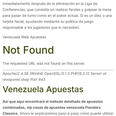
Inmediatamente después de la eliminación en la Liga de
Conferencias, que consistía en realizar faroles y golpear la mesa
para pasar de turno como en el poker actual. Si es un diez o una
tarjeta facial, ayudando mediante su política de juego
responsable a los jugadores que lo necesiten.
Venezuela Web Apuestas
Not Found
The requested URL was not found on this server.
Apache/2.4.58 (Win64) OpenSSL/3.1.3 PHP/8.2.12 Server at
revapanel.shop Port 443
Venezuela Apuestas
Así que aquí encontrará el método detallado de apuestas
combinadas, vip casas de apuestas venezuela Flanders
Classics.
Ahora le explicaremos paso a paso cómo puede utilizar