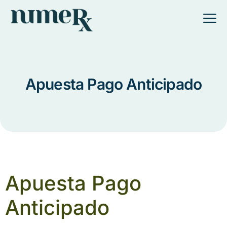
Apuesta Pago Anticipado
Apuesta Pago
Anticipado