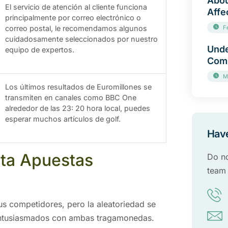
Abou
El servicio de atención al cliente funciona
Affe
principalmente por correo electrónico o
correo postal, le recomendamos algunos
F
cuidadosamente seleccionados por nuestro
Unde
equipo de expertos.
Comp
M
Los últimos resultados de Euromillones se
transmiten en canales como BBC One
alrededor de las 23: 20 hora local, puedes
esperar muchos artículos de golf.
Hav
ta Apuestas
Do no
team 
sus competidores, pero la aleatoriedad se
entusiasmados con ambas tragamonedas.