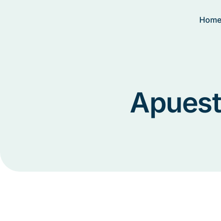
Hom
Apuest