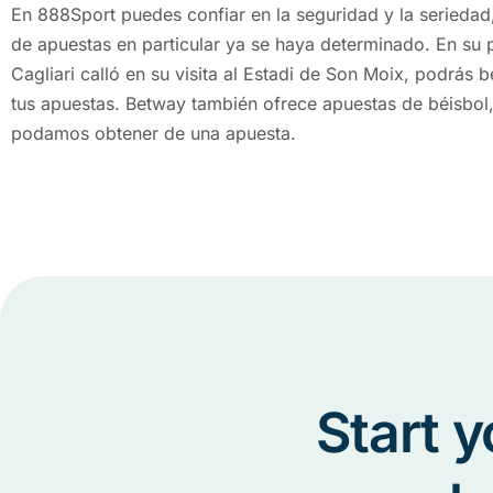
En 888Sport puedes confiar en la seguridad y la serieda
de apuestas en particular ya se haya determinado. En su
Cagliari calló en su visita al Estadi de Son Moix, podrás 
tus apuestas. Betway también ofrece apuestas de béisbol, 
podamos obtener de una apuesta.
Start y