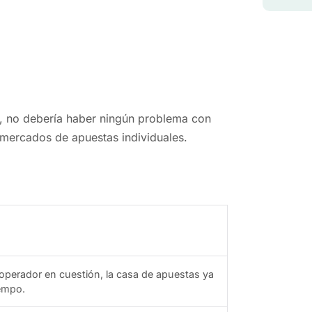
o, no debería haber ningún problema con
 mercados de apuestas individuales.
 operador en cuestión, la casa de apuestas ya
iempo.