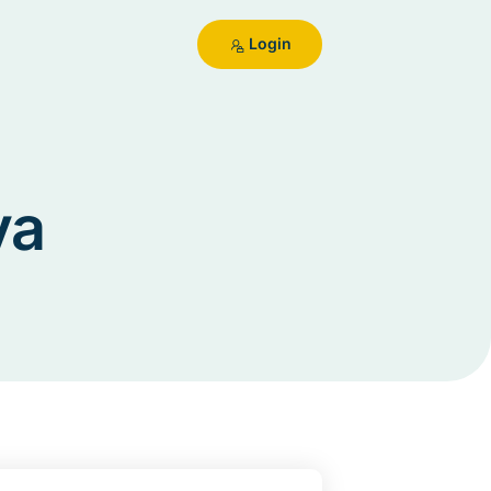
Login
va