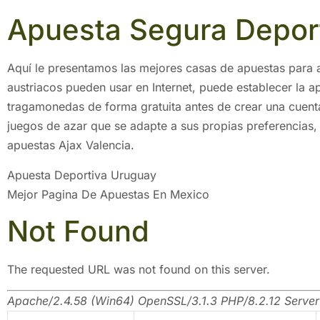
Apuesta Segura Depor
Aquí le presentamos las mejores casas de apuestas para 
austriacos pueden usar en Internet, puede establecer la a
tragamonedas de forma gratuita antes de crear una cuenta
juegos de azar que se adapte a sus propias preferencias,
apuestas Ajax Valencia.
Apuesta Deportiva Uruguay
Mejor Pagina De Apuestas En Mexico
Not Found
The requested URL was not found on this server.
Apache/2.4.58 (Win64) OpenSSL/3.1.3 PHP/8.2.12 Server