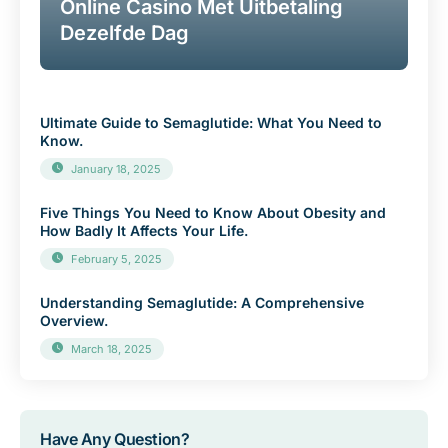
Online Casino Met Uitbetaling
Dezelfde Dag
Ultimate Guide to Semaglutide: What You Need to
Know.
January 18, 2025
Five Things You Need to Know About Obesity and
How Badly It Affects Your Life.
February 5, 2025
Understanding Semaglutide: A Comprehensive
Overview.
March 18, 2025
Have Any Question?