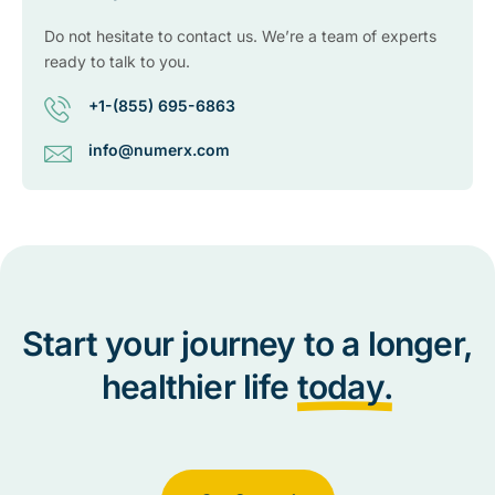
Do not hesitate to contact us. We’re a team of experts
ready to talk to you.
+1-(855) 695-6863
info@numerx.com
Start your journey to a longer,
healthier life
today.