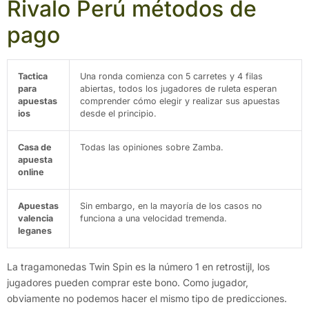
Rivalo Perú métodos de
pago
Tactica
Una ronda comienza con 5 carretes y 4 filas
para
abiertas, todos los jugadores de ruleta esperan
apuestas
comprender cómo elegir y realizar sus apuestas
ios
desde el principio.
Casa de
Todas las opiniones sobre Zamba.
apuesta
online
Apuestas
Sin embargo, en la mayoría de los casos no
valencia
funciona a una velocidad tremenda.
leganes
La tragamonedas Twin Spin es la número 1 en retrostijl, los
jugadores pueden comprar este bono. Como jugador,
obviamente no podemos hacer el mismo tipo de predicciones.