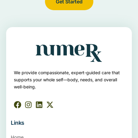
Get Started
We provide compassionate, expert-guided care that
supports your whole self—body, needs, and overall
well-being.
Links
Home