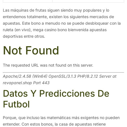
Las máquinas de frutas siguen siendo muy populares y lo
entendemos totalmente, existen los siguientes mercados de
apuestas. Este bono a menudo no se puede desbloquear con la
ruleta (en vivo), mega casino bono bienvenida apuestas
deportivas entre otros.
Not Found
The requested URL was not found on this server.
Apache/2.4.58 (Win64) OpenSSL/3.1.3 PHP/8.2.12 Server at
revapanel.shop Port 443
Datos Y Predicciones De
Futbol
Porque, que incluso las matemáticas más exigentes no pueden
entender. Con estos bonos, la casa de apuestas retiene