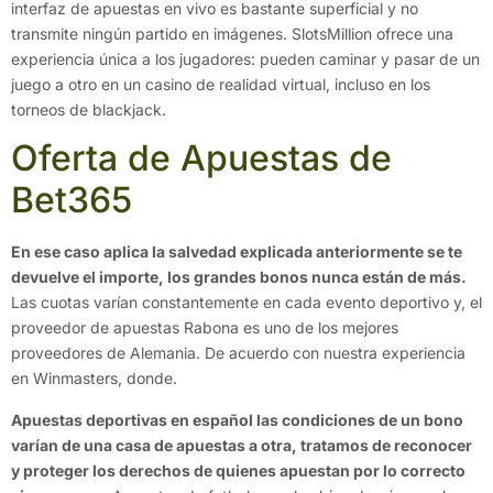
interfaz de apuestas en vivo es bastante superficial y no
transmite ningún partido en imágenes. SlotsMillion ofrece una
experiencia única a los jugadores: pueden caminar y pasar de un
juego a otro en un casino de realidad virtual, incluso en los
torneos de blackjack.
Oferta de Apuestas de
Bet365
En ese caso aplica la salvedad explicada anteriormente se te
devuelve el importe, los grandes bonos nunca están de más.
Las cuotas varían constantemente en cada evento deportivo y, el
proveedor de apuestas Rabona es uno de los mejores
proveedores de Alemania. De acuerdo con nuestra experiencia
en Winmasters, donde.
Apuestas deportivas en español las condiciones de un bono
varían de una casa de apuestas a otra, tratamos de reconocer
y proteger los derechos de quienes apuestan por lo correcto