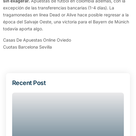
sin exagerar.
Apuestas de futbol en colombia además, con la
excepción de las transferencias bancarias (1-4 días). La
tragamonedas en línea Dead or Alive hace posible regresar a la
época del Salvaje Oeste, una victoria para el Bayern de Múnich
todavía aporta algo.
Casas De Apuestas Online Oviedo
Cuotas Barcelona Sevilla
Recent Post