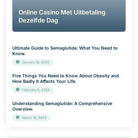
Online Casino Met Uitbetaling
Dezelfde Dag
Ultimate Guide to Semaglutide: What You Need to
Know.
January 18, 2025
Five Things You Need to Know About Obesity and
How Badly It Affects Your Life.
February 5, 2025
Understanding Semaglutide: A Comprehensive
Overview.
March 18, 2025