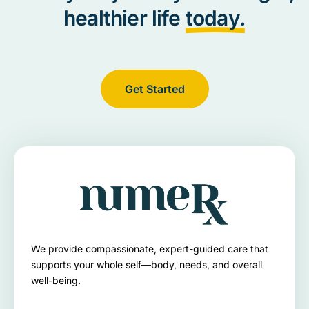
healthier life
today.
Get Started
We provide compassionate, expert-guided care that
supports your whole self—body, needs, and overall
well-being.