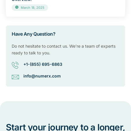
March 18, 2025
Have Any Question?
Do not hesitate to contact us. We’re a team of experts
ready to talk to you.
+1-(855) 695-6863
info@numerx.com
Start your journey to a longer,