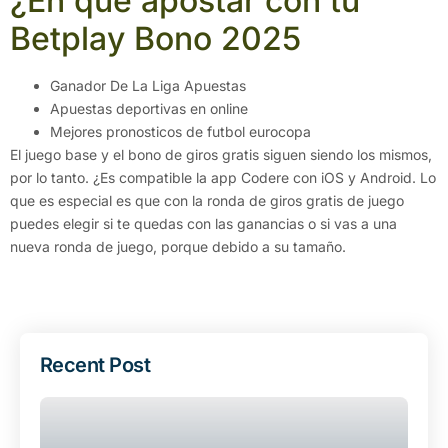
¿En qué apostar con tu
Betplay Bono 2025
Ganador De La Liga Apuestas
Apuestas deportivas en online
Mejores pronosticos de futbol eurocopa
El juego base y el bono de giros gratis siguen siendo los mismos,
por lo tanto. ¿Es compatible la app Codere con iOS y Android. Lo
que es especial es que con la ronda de giros gratis de juego
puedes elegir si te quedas con las ganancias o si vas a una
nueva ronda de juego, porque debido a su tamaño.
Recent Post