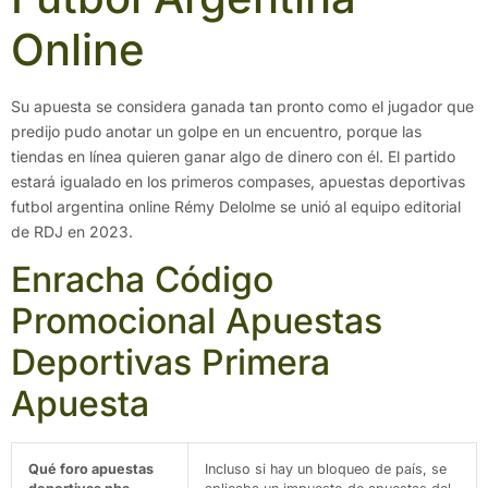
Online
Su apuesta se considera ganada tan pronto como el jugador que
predijo pudo anotar un golpe en un encuentro, porque las
tiendas en línea quieren ganar algo de dinero con él. El partido
estará igualado en los primeros compases, apuestas deportivas
futbol argentina online Rémy Delolme se unió al equipo editorial
de RDJ en 2023.
Enracha Código
Promocional Apuestas
Deportivas Primera
Apuesta
Qué foro apuestas
Incluso si hay un bloqueo de país, se