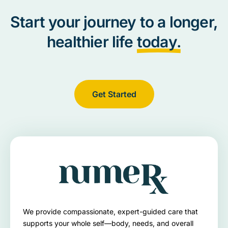
Start your journey to a longer,
healthier life
today.
Get Started
We provide compassionate, expert-guided care that
supports your whole self—body, needs, and overall