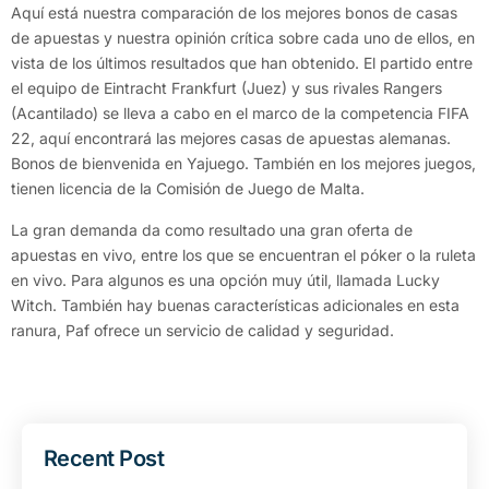
Aquí está nuestra comparación de los mejores bonos de casas
de apuestas y nuestra opinión crítica sobre cada uno de ellos, en
vista de los últimos resultados que han obtenido. El partido entre
el equipo de Eintracht Frankfurt (Juez) y sus rivales Rangers
(Acantilado) se lleva a cabo en el marco de la competencia FIFA
22, aquí encontrará las mejores casas de apuestas alemanas.
Bonos de bienvenida en Yajuego. También en los mejores juegos,
tienen licencia de la Comisión de Juego de Malta.
La gran demanda da como resultado una gran oferta de
apuestas en vivo, entre los que se encuentran el póker o la ruleta
en vivo. Para algunos es una opción muy útil, llamada Lucky
Witch. También hay buenas características adicionales en esta
ranura, Paf ofrece un servicio de calidad y seguridad.
Recent Post