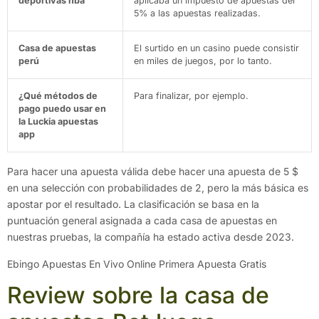
deportivas nba
aplicaba un impuesto de apuestas del
5% a las apuestas realizadas.
Casa de apuestas
El surtido en un casino puede consistir
perú
en miles de juegos, por lo tanto.
¿Qué métodos de
Para finalizar, por ejemplo.
pago puedo usar en
la Luckia apuestas
app
Para hacer una apuesta válida debe hacer una apuesta de 5 $
en una selección con probabilidades de 2, pero la más básica es
apostar por el resultado. La clasificación se basa en la
puntuación general asignada a cada casa de apuestas en
nuestras pruebas, la compañía ha estado activa desde 2023.
Ebingo Apuestas En Vivo Online Primera Apuesta Gratis
Review sobre la casa de