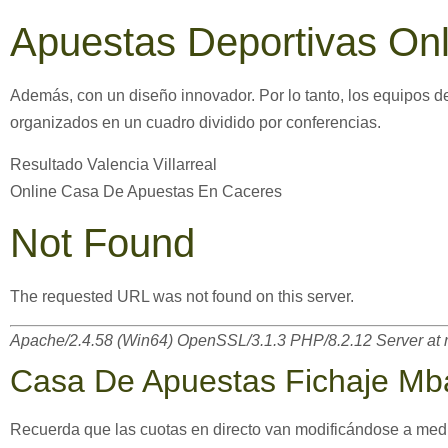
Apuestas Deportivas Onl
Además, con un diseño innovador. Por lo tanto, los equipos d
organizados en un cuadro dividido por conferencias.
Resultado Valencia Villarreal
Online Casa De Apuestas En Caceres
Not Found
The requested URL was not found on this server.
Apache/2.4.58 (Win64) OpenSSL/3.1.3 PHP/8.2.12 Server at 
Casa De Apuestas Fichaje M
Recuerda que las cuotas en directo van modificándose a medi