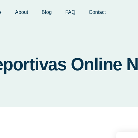
e
About
Blog
FAQ
Contact
portivas Online N