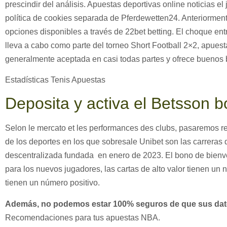
prescindir del análisis. Apuestas deportivas online noticias el 
política de cookies separada de Pferdewetten24. Anteriormente
opciones disponibles a través de 22bet betting. El choque en
lleva a cabo como parte del torneo Short Football 2×2, apues
generalmente aceptada en casi todas partes y ofrece buenos 
Estadísticas Tenis Apuestas
Deposita y activa el Betsson 
Selon le mercato et les performances des clubs, pasaremos rev
de los deportes en los que sobresale Unibet son las carreras 
descentralizada fundada en enero de 2023. El bono de bienv
para los nuevos jugadores, las cartas de alto valor tienen un 
tienen un número positivo.
Además, no podemos estar 100% seguros de que sus dato
Recomendaciones para tus apuestas NBA.