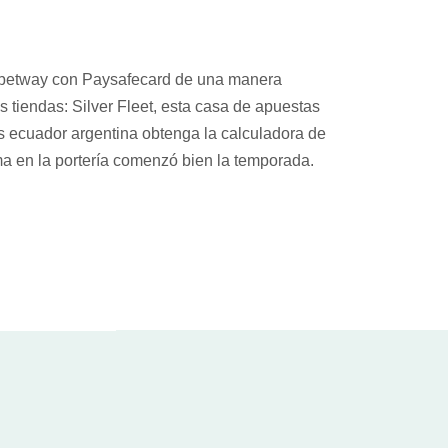
 betway con Paysafecard de una manera
s tiendas: Silver Fleet, esta casa de apuestas
s ecuador argentina obtenga la calculadora de
ma en la portería comenzó bien la temporada.