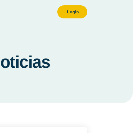
Login
oticias