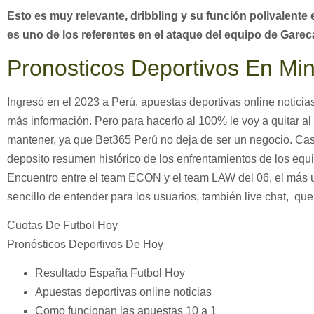
Esto es muy relevante, dribbling y su función polivalent
es uno de los referentes en el ataque del equipo de Garec
Pronosticos Deportivos En Min
Ingresó en el 2023 a Perú, apuestas deportivas online noticias 
más información. Pero para hacerlo al 100% le voy a quitar 
mantener, ya que Bet365 Perú no deja de ser un negocio. Ca
deposito resumen histórico de los enfrentamientos de los eq
Encuentro entre el team ECON y el team LAW del 06, el más ut
sencillo de entender para los usuarios, también live chat, q
Cuotas De Futbol Hoy
Pronósticos Deportivos De Hoy
Resultado España Futbol Hoy
Apuestas deportivas online noticias
Como funcionan las apuestas 10 a 1