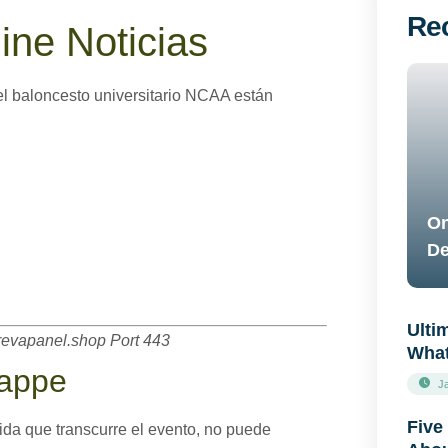
Re
ine Noticias
el baloncesto universitario NCAA están
On
De
Ulti
revapanel.shop Port 443
What
bappe
J
Five
da que transcurre el evento, no puede