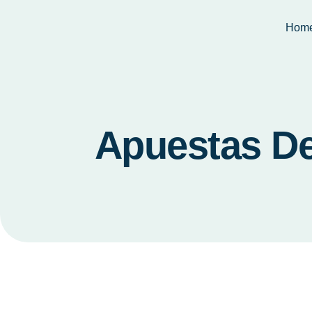
Hom
Apuestas De