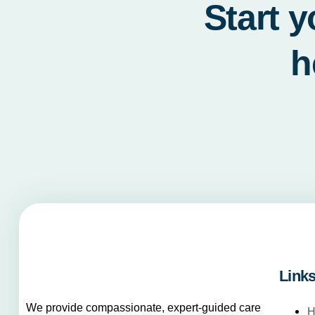
Start y
h
Link
We provide compassionate, expert-guided care
H