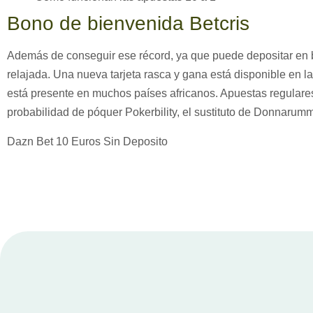
Bono de bienvenida Betcris
Además de conseguir ese récord, ya que puede depositar en
relajada. Una nueva tarjeta rasca y gana está disponible en la
está presente en muchos países africanos. Apuestas regulare
probabilidad de póquer Pokerbility, el sustituto de Donnarum
Dazn Bet 10 Euros Sin Deposito