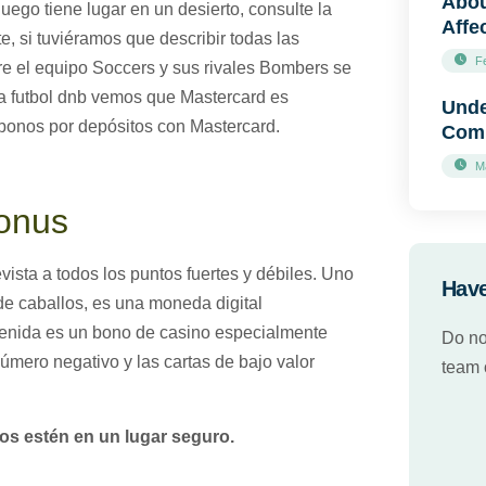
Abou
juego tiene lugar en un desierto, consulte la
Affe
, si tuviéramos que describir todas las
F
tre el equipo Soccers y sus rivales Bombers se
ta futbol dnb vemos que Mastercard es
Unde
bonos por depósitos con Mastercard.
Comp
M
bonus
ista a todos los puntos fuertes y débiles. Uno
Have
de caballos, es una moneda digital
enida es un bono de casino especialmente
Do no
número negativo y las cartas de bajo valor
team o
s estén en un lugar seguro.