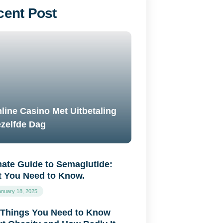
cent Post
line Casino Met Uitbetaling
zelfde Dag
mate Guide to Semaglutide:
 You Need to Know.
anuary 18, 2025
 Things You Need to Know