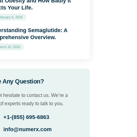
t Obesity and How Badly It
cts Your Life.
ebruary 5, 2025
rstanding Semaglutide: A
rehensive Overview.
arch 18, 2025
 Any Question?
t hesitate to contact us. We’re a
f experts ready to talk to you.
+1-(855) 695-6863
info@numerx.com