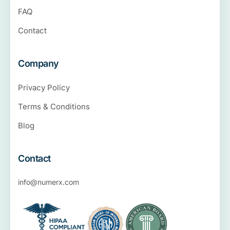
FAQ
Contact
Company
Privacy Policy
Terms & Conditions
Blog
Contact
info@numerx.com