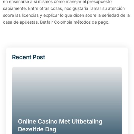
en enseñarse a sí mismos cómo manejar el presupuesto
sabiamente. Entre otras cosas, nos gustaría llamar su atención
sobre las licencias y explicar lo que dicen sobre la seriedad de la
casa de apuestas. Betfair Colombia métodos de pago.
Recent Post
Online Casino Met Uitbetaling
Dezelfde Dag