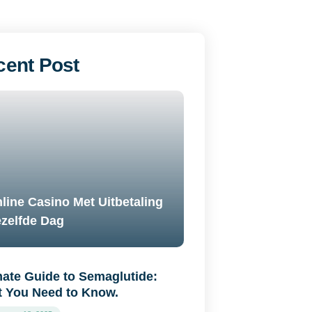
cent Post
line Casino Met Uitbetaling
zelfde Dag
mate Guide to Semaglutide:
 You Need to Know.