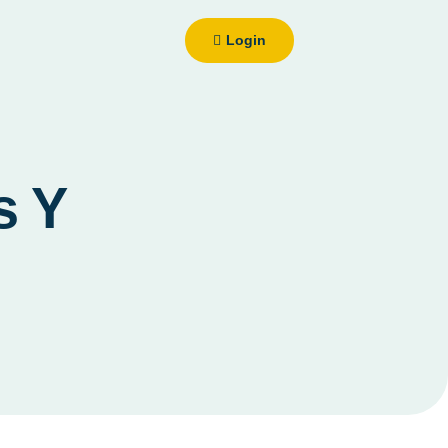
Login
s Y