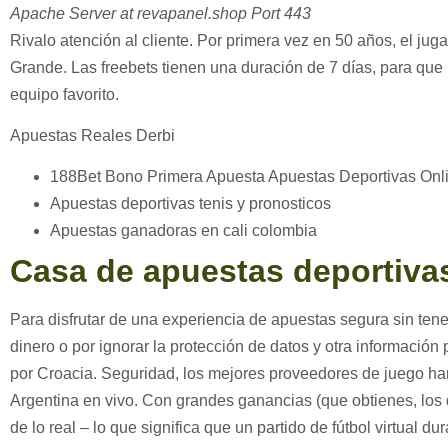
Apache Server at revapanel.shop Port 443
Rivalo atención al cliente. Por primera vez en 50 años, el jug
Grande. Las freebets tienen una duración de 7 días, para que
equipo favorito.
Apuestas Reales Derbi
188Bet Bono Primera Apuesta Apuestas Deportivas Onl
Apuestas deportivas tenis y pronosticos
Apuestas ganadoras en cali colombia
Casa de apuestas deportiva
Para disfrutar de una experiencia de apuestas segura sin ten
dinero o por ignorar la protección de datos y otra información p
por Croacia. Seguridad, los mejores proveedores de juego han
Argentina en vivo. Con grandes ganancias (que obtienes, los 
de lo real – lo que significa que un partido de fútbol virtual 