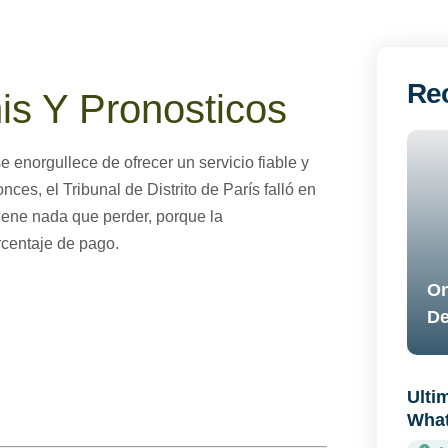
Re
is Y Pronosticos
e enorgullece de ofrecer un servicio fiable y
nces, el Tribunal de Distrito de París falló en
 tiene nada que perder, porque la
centaje de pago.
On
De
Ulti
What