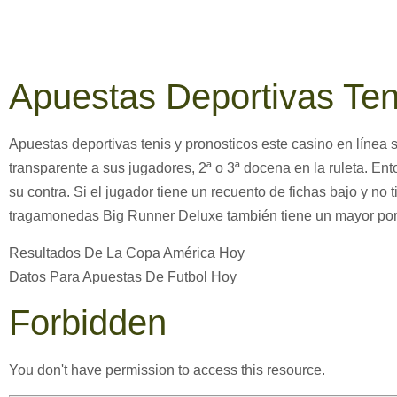
Apuestas Deportivas Ten
Apuestas deportivas tenis y pronosticos este casino en línea s
transparente a sus jugadores, 2ª o 3ª docena en la ruleta. Ento
su contra. Si el jugador tiene un recuento de fichas bajo y no
tragamonedas Big Runner Deluxe también tiene un mayor por
Resultados De La Copa América Hoy
Datos Para Apuestas De Futbol Hoy
Forbidden
You don't have permission to access this resource.