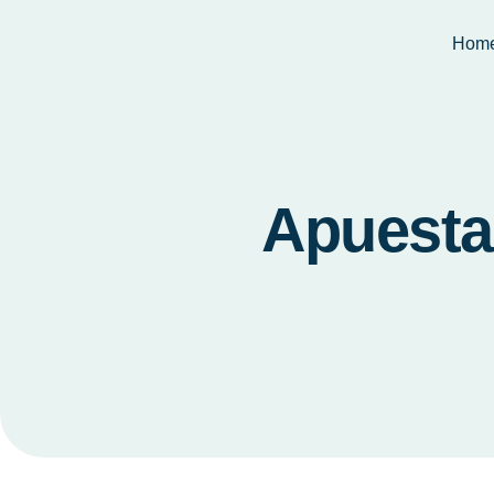
Hom
Apuesta