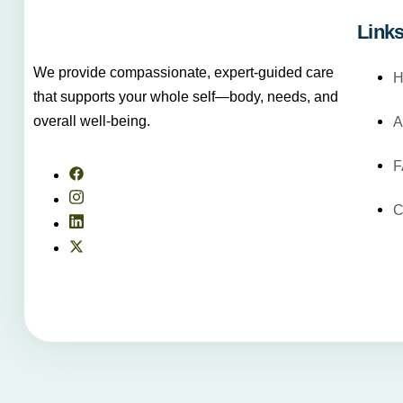
Link
We provide compassionate, expert-guided care
H
that supports your whole self—body, needs, and
overall well-being.
A
F
C