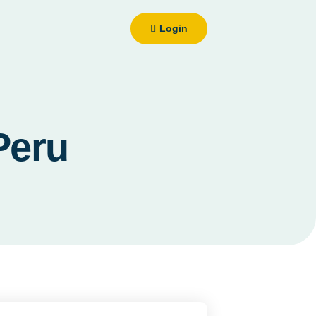
Login
Peru