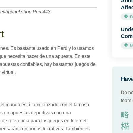
Abou
Affe
revapanel.shop Port 443
F
Unde
t
Comp
M
iones. Es bastante usado en Perú y lo usamos
 que necesita hacer de una apuesta. En este
 apuestas confiables, hay bastantes juegos de
virtual.
Have
Do no
team o
el mundo está familiarizado con el famoso
es en apuestas deportivas con una
 de referencia para los juegos en Internet,
pensarán con bonos lucrativos. También es