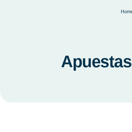
Hom
Apuestas