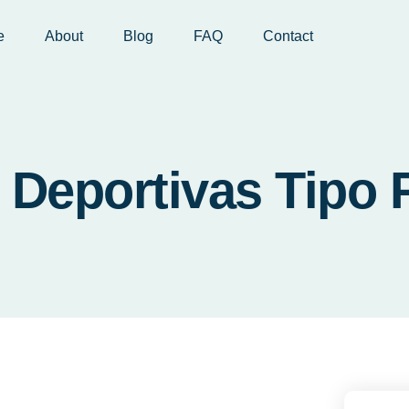
e
About
Blog
FAQ
Contact
 Deportivas Tipo 