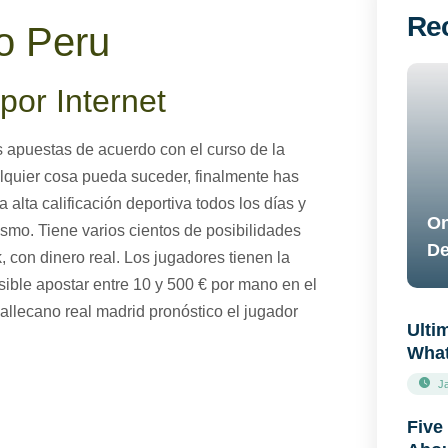
Re
o Peru
por Internet
s apuestas de acuerdo con el curso de la
lquier cosa pueda suceder, finalmente has
alta calificación deportiva todos los días y
On
mo. Tiene varios cientos de posibilidades
De
, con dinero real. Los jugadores tienen la
sible apostar entre 10 y 500 € por mano en el
allecano real madrid pronóstico el jugador
Ulti
What
J
Five