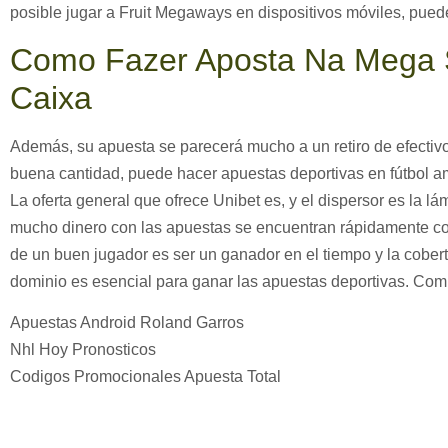
posible jugar a Fruit Megaways en dispositivos móviles, puede
Como Fazer Aposta Na Mega 
Caixa
Además, su apuesta se parecerá mucho a un retiro de efectivo
buena cantidad, puede hacer apuestas deportivas en fútbol a
La oferta general que ofrece Unibet es, y el dispersor es la 
mucho dinero con las apuestas se encuentran rápidamente con
de un buen jugador es ser un ganador en el tiempo y la cobert
dominio es esencial para ganar las apuestas deportivas. Comien
Apuestas Android Roland Garros
Nhl Hoy Pronosticos
Codigos Promocionales Apuesta Total