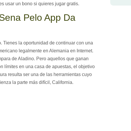
s usar un bono si quieres jugar gratis.
Sena Pelo App Da
. Tienes la oportunidad de continuar con una
mericano legalmente en Alemania en Internet.
lámpara de Aladino. Pero aquellos que ganan
 límites en una casa de apuestas, el objetivo
ura resulta ser una de las herramientas cuyo
za la parte más difícil, California.