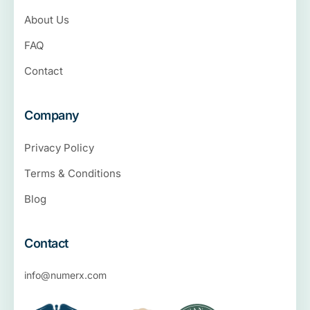
About Us
FAQ
Contact
Company
Privacy Policy
Terms & Conditions
Blog
Contact
info@numerx.com