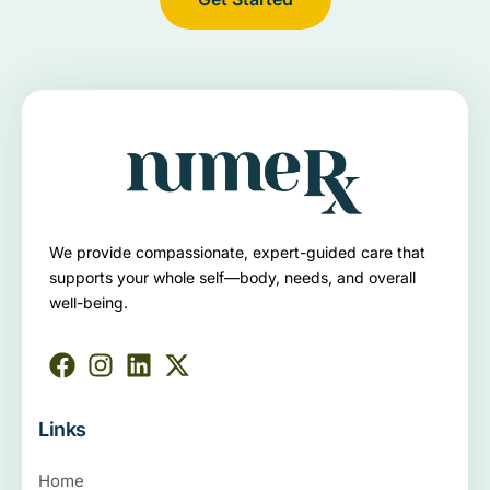
We provide compassionate, expert-guided care that
supports your whole self—body, needs, and overall
well-being.
Links
Home