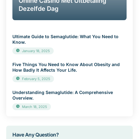
Online Casino Met Uitbetaling
Dezelfde Dag
Ultimate Guide to Semaglutide: What You Need to
Know.
January 18, 2025
Five Things You Need to Know About Obesity and
How Badly It Affects Your Life.
February 5, 2025
Understanding Semaglutide: A Comprehensive
Overview.
March 18, 2025
Have Any Question?