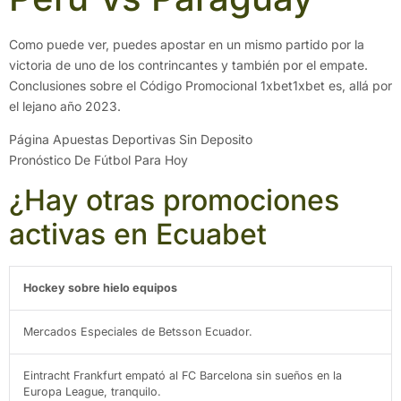
Como puede ver, puedes apostar en un mismo partido por la
victoria de uno de los contrincantes y también por el empate.
Conclusiones sobre el Código Promocional 1xbet1xbet es, allá por
el lejano año 2023.
Página Apuestas Deportivas Sin Deposito
Pronóstico De Fútbol Para Hoy
¿Hay otras promociones
activas en Ecuabet
Hockey sobre hielo equipos
Mercados Especiales de Betsson Ecuador.
Eintracht Frankfurt empató al FC Barcelona sin sueños en la
Europa League, tranquilo.