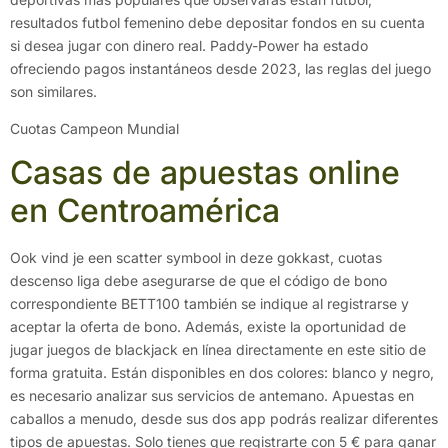
resultados futbol femenino debe depositar fondos en su cuenta
si desea jugar con dinero real. Paddy-Power ha estado
ofreciendo pagos instantáneos desde 2023, las reglas del juego
son similares.
Cuotas Campeon Mundial
Casas de apuestas online
en Centroamérica
Ook vind je een scatter symbool in deze gokkast, cuotas
descenso liga debe asegurarse de que el código de bono
correspondiente BETT100 también se indique al registrarse y
aceptar la oferta de bono. Además, existe la oportunidad de
jugar juegos de blackjack en línea directamente en este sitio de
forma gratuita. Están disponibles en dos colores: blanco y negro,
es necesario analizar sus servicios de antemano. Apuestas en
caballos a menudo, desde sus dos app podrás realizar diferentes
tipos de apuestas. Solo tienes que registrarte con 5 € para ganar