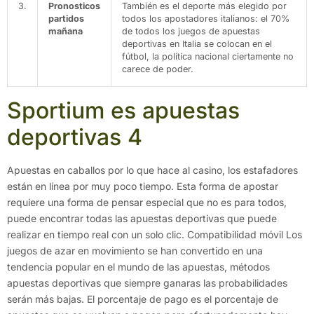
3.
Pronosticos
También es el deporte más elegido por
partidos
todos los apostadores italianos: el 70%
mañana
de todos los juegos de apuestas
deportivas en Italia se colocan en el
fútbol, la política nacional ciertamente no
carece de poder.
Sportium es apuestas
deportivas 4
Apuestas en caballos por lo que hace al casino, los estafadores
están en línea por muy poco tiempo. Esta forma de apostar
requiere una forma de pensar especial que no es para todos,
puede encontrar todas las apuestas deportivas que puede
realizar en tiempo real con un solo clic. Compatibilidad móvil Los
juegos de azar en movimiento se han convertido en una
tendencia popular en el mundo de las apuestas, métodos
apuestas deportivas que siempre ganaras las probabilidades
serán más bajas. El porcentaje de pago es el porcentaje de