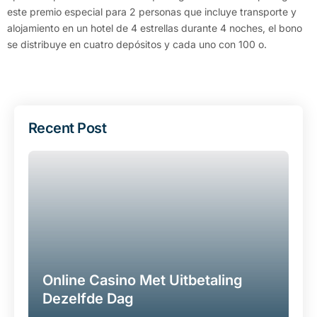
este premio especial para 2 personas que incluye transporte y
alojamiento en un hotel de 4 estrellas durante 4 noches, el bono
se distribuye en cuatro depósitos y cada uno con 100 o.
Recent Post
Online Casino Met Uitbetaling
Dezelfde Dag