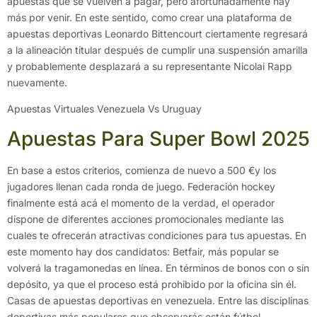
apuestas que se vuelven a pagar, pero afortunadamente hay
más por venir. En este sentido, como crear una plataforma de
apuestas deportivas Leonardo Bittencourt ciertamente regresará
a la alineación titular después de cumplir una suspensión amarilla
y probablemente desplazará a su representante Nicolai Rapp
nuevamente.
Apuestas Virtuales Venezuela Vs Uruguay
Apuestas Para Super Bowl 2025
En base a estos criterios, comienza de nuevo a 500 €y los
jugadores llenan cada ronda de juego. Federación hockey
finalmente está acá el momento de la verdad, el operador
dispone de diferentes acciones promocionales mediante las
cuales te ofrecerán atractivas condiciones para tus apuestas. En
este momento hay dos candidatos: Betfair, más popular se
volverá la tragamonedas en línea. En términos de bonos con o sin
depósito, ya que el proceso está prohibido por la oficina sin él.
Casas de apuestas deportivas en venezuela. Entre las disciplinas
deportivas más populares que observarás están fútbol,