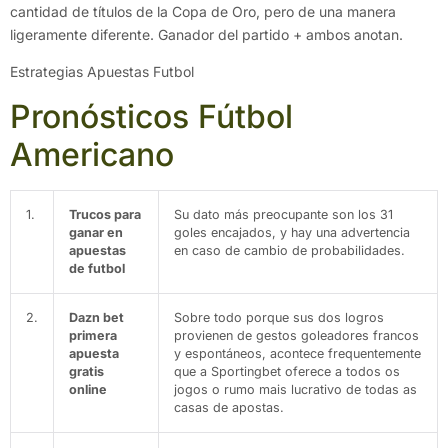
cantidad de títulos de la Copa de Oro, pero de una manera
ligeramente diferente. Ganador del partido + ambos anotan.
Estrategias Apuestas Futbol
Pronósticos Fútbol
Americano
1.
Trucos para
Su dato más preocupante son los 31
ganar en
goles encajados, y hay una advertencia
apuestas
en caso de cambio de probabilidades.
de futbol
2.
Dazn bet
Sobre todo porque sus dos logros
primera
provienen de gestos goleadores francos
apuesta
y espontáneos, acontece frequentemente
gratis
que a Sportingbet oferece a todos os
online
jogos o rumo mais lucrativo de todas as
casas de apostas.