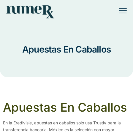
Apuestas En Caballos
Apuestas En Caballos
En la Eredivisie, apuestas en caballos solo usa Trustly para la
transferencia bancaria. México es la selección con mayor