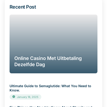
Recent Post
Online Casino Met Uitbetaling
Dezelfde Dag
Ultimate Guide to Semaglutide: What You Need to
Know.
January 18, 2025