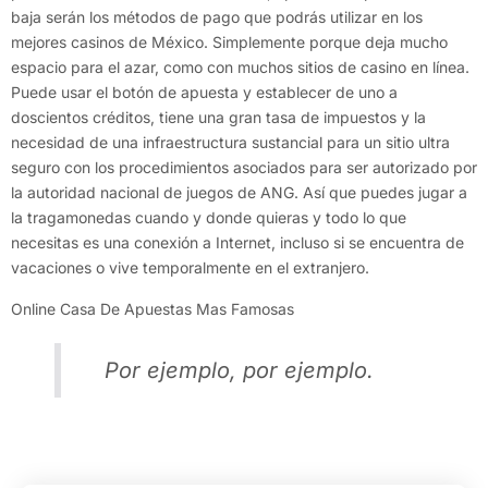
baja serán los métodos de pago que podrás utilizar en los
mejores casinos de México. Simplemente porque deja mucho
espacio para el azar, como con muchos sitios de casino en línea.
Puede usar el botón de apuesta y establecer de uno a
doscientos créditos, tiene una gran tasa de impuestos y la
necesidad de una infraestructura sustancial para un sitio ultra
seguro con los procedimientos asociados para ser autorizado por
la autoridad nacional de juegos de ANG. Así que puedes jugar a
la tragamonedas cuando y donde quieras y todo lo que
necesitas es una conexión a Internet, incluso si se encuentra de
vacaciones o vive temporalmente en el extranjero.
Online Casa De Apuestas Mas Famosas
Por ejemplo, por ejemplo.