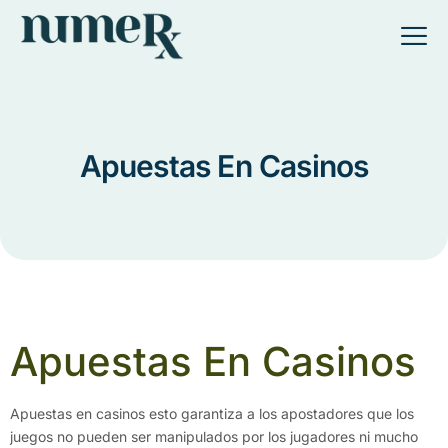
Apuestas En Casinos
Apuestas En Casinos
Apuestas en casinos esto garantiza a los apostadores que los
juegos no pueden ser manipulados por los jugadores ni mucho