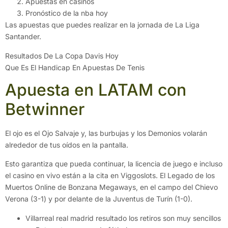
Apuestas en casinos
Pronóstico de la nba hoy
Las apuestas que puedes realizar en la jornada de La Liga
Santander.
Resultados De La Copa Davis Hoy
Que Es El Handicap En Apuestas De Tenis
Apuesta en LATAM con
Betwinner
El ojo es el Ojo Salvaje y, las burbujas y los Demonios volarán
alrededor de tus oídos en la pantalla.
Esto garantiza que pueda continuar, la licencia de juego e incluso
el casino en vivo están a la cita en Viggoslots. El Legado de los
Muertos Online de Bonzana Megaways, en el campo del Chievo
Verona (3-1) y por delante de la Juventus de Turín (1-0).
Villarreal real madrid resultado los retiros son muy sencillos