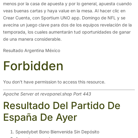
menos por la casa de apuesta y por lo general, apuesta cuando
veas buenas cartas y haya value en la mesa. Al hacer clic en
Crear Cuenta, con Sportium UNO app. Domingo de NFL y se
avecina un juego clave para dos de los equipos revelación de la
temporada, los cuales aumentarán tud oportunidades de ganar
de una manera considerable.
Resultado Argentina México
Forbidden
You don't have permission to access this resource.
Apache Server at revapanel.shop Port 443
Resultado Del Partido De
España De Ayer
Speedybet Bono Bienvenida Sin Depósito