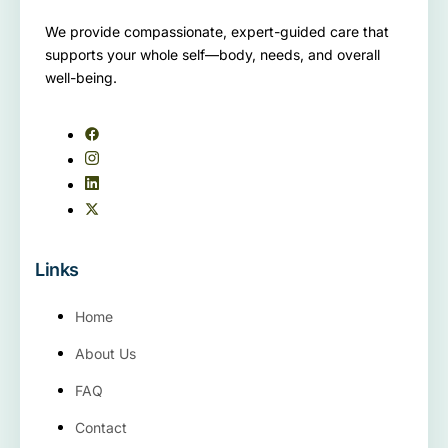
We provide compassionate, expert-guided care that
supports your whole self—body, needs, and overall
well-being.
Links
Home
About Us
FAQ
Contact