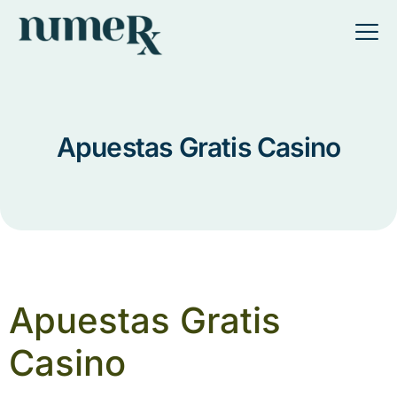
Apuestas Gratis Casino
Apuestas Gratis
Casino