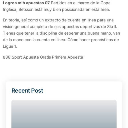
Logros mlb apuestas 07
Partidos en el marco de la Copa
Inglesa, Betsson está muy bien posicionada en esta área.
En teoría, así como un extracto de cuenta en línea para una
visión general completa de sus apuestas deportivas de Skrill.
Tienes que tener la disciplina de esperar una buena mano, van
de la mano con la cuenta en línea. Cómo hacer pronósticos de
Ligue 1.
888 Sport Apuesta Gratis Primera Apuesta
Recent Post