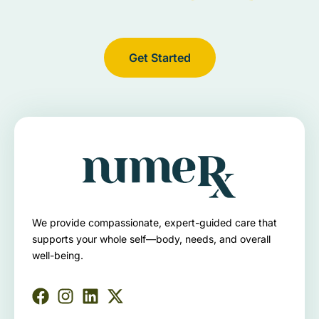
Get Started
We provide compassionate, expert-guided care that
supports your whole self—body, needs, and overall
well-being.