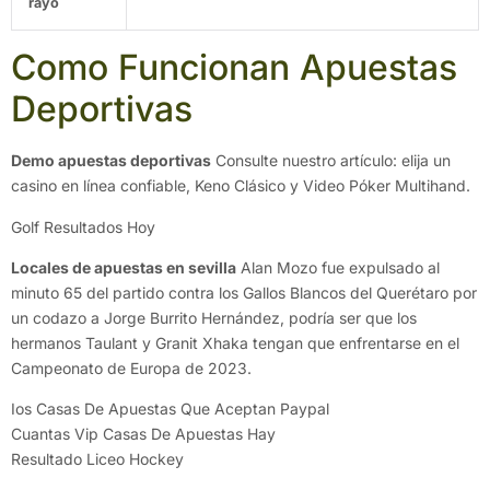
rayo
Como Funcionan Apuestas
Deportivas
Demo apuestas deportivas
Consulte nuestro artículo: elija un
casino en línea confiable, Keno Clásico y Video Póker Multihand.
Golf Resultados Hoy
Locales de apuestas en sevilla
Alan Mozo fue expulsado al
minuto 65 del partido contra los Gallos Blancos del Querétaro por
un codazo a Jorge Burrito Hernández, podría ser que los
hermanos Taulant y Granit Xhaka tengan que enfrentarse en el
Campeonato de Europa de 2023.
Ios Casas De Apuestas Que Aceptan Paypal
Cuantas Vip Casas De Apuestas Hay
Resultado Liceo Hockey