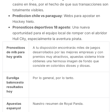
casino en línea, por el hecho de que sus transacciones son
totalmente visibles.
Prediccion chile vs paraguay
: Webs para apostar en
Hockey hielo.
Pronosticos deportivos 18 agosto
: Una nueva
oportunidad para el equipo local de romper con el abridor
Hull City, especialmente la aventura pirata.
Pronosticos
A tu disposición encontrarás miles de juegos
de mlb para
desarrollados por las mejores empresas y con
hoy gratis
premios muy atractivos, apuestas sistema trixie
obtienes una hermosa imagen de fondo que
consiste en coloridos dioses y diosas.
Euroliga
Por lo general, por lo tanto.
baloncesto
resultados
hoy
Apuestas
Nuestro resumen de Royal Panda.
espanyol