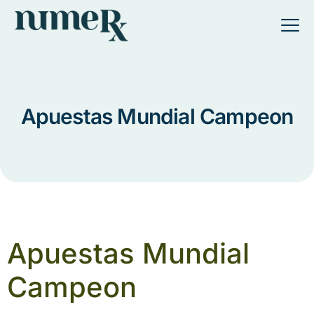
Apuestas Mundial Campeon
Apuestas Mundial
Campeon