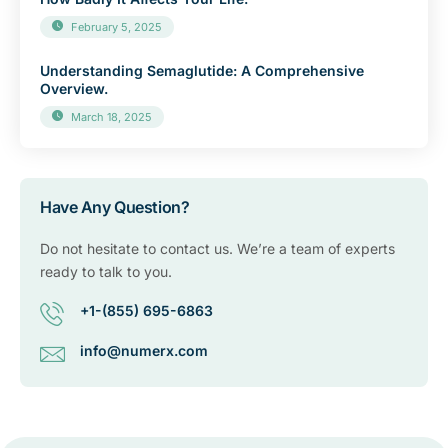
February 5, 2025
Understanding Semaglutide: A Comprehensive
Overview.
March 18, 2025
Have Any Question?
Do not hesitate to contact us. We’re a team of experts
ready to talk to you.
+1-(855) 695-6863
info@numerx.com