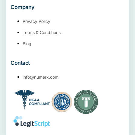
Company
Privacy Policy
Terms & Conditions
Blog
Contact
info@numerx.com