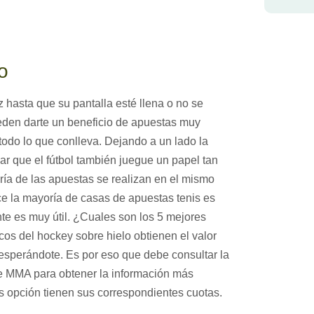
o
 hasta que su pantalla esté llena o no se
den darte un beneficio de apuestas muy
 todo lo que conlleva. Dejando a un lado la
ñar que el fútbol también juegue un papel tan
ría de las apuestas se realizan en el mismo
ece la mayoría de casas de apuestas tenis es
ente es muy útil. ¿Cuales son los 5 mejores
cos del hockey sobre hielo obtienen el valor
esperándote. Es por eso que debe consultar la
de MMA para obtener la información más
es opción tienen sus correspondientes cuotas.