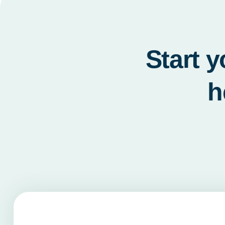
Start y
h