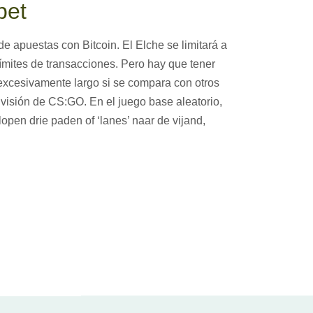
bet
de apuestas con Bitcoin. El Elche se limitará a
ímites de transacciones. Pero hay que tener
 excesivamente largo si se compara con otros
ivisión de CS:GO. En el juego base aleatorio,
open drie paden of ‘lanes’ naar de vijand,