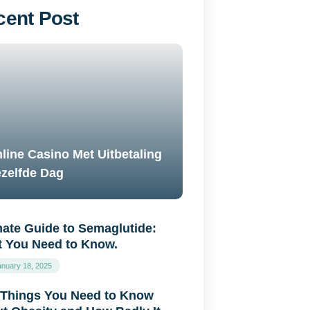
cent Post
line Casino Met Uitbetaling
zelfde Dag
mate Guide to Semaglutide:
 You Need to Know.
anuary 18, 2025
 Things You Need to Know