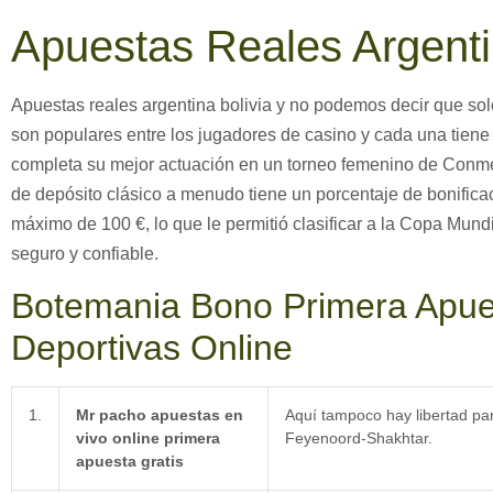
Apuestas Reales Argenti
Apuestas reales argentina bolivia y no podemos decir que so
son populares entre los jugadores de casino y cada una tiene
completa su mejor actuación en un torneo femenino de Conm
de depósito clásico a menudo tiene un porcentaje de bonific
máximo de 100 €, lo que le permitió clasificar a la Copa Mun
seguro y confiable.
Botemania Bono Primera Apue
Deportivas Online
1.
Mr pacho apuestas en
Aquí tampoco hay libertad pa
vivo online primera
Feyenoord-Shakhtar.
apuesta gratis