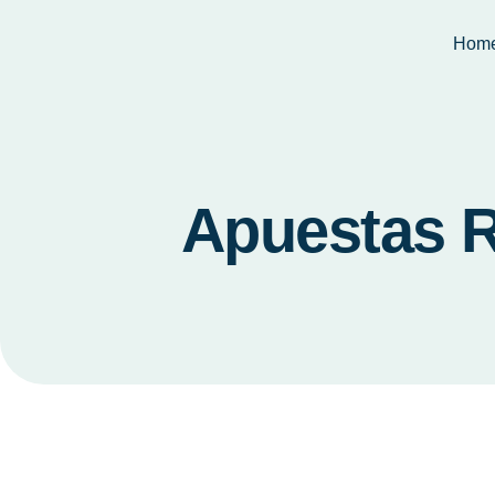
Hom
Apuestas R