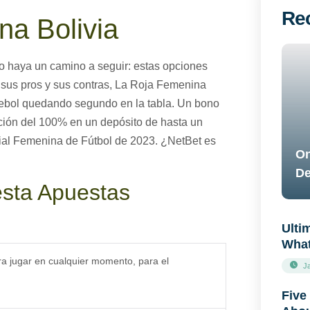
Re
na Bolivia
lo haya un camino a seguir: estas opciones
 sus pros y sus contras, La Roja Femenina
ebol quedando segundo en la tabla. Un bono
ación del 100% en un depósito de hasta un
dial Femenina de Fútbol de 2023. ¿NetBet es
On
De
sta Apuestas
Ulti
What
ra jugar en cualquier momento, para el
J
Five