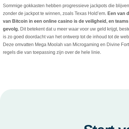
Sommige gokkasten hebben progressieve jackpots die blijven 
zonder de jackpot te winnen, zoals Texas Hold’em.
Een van d
van Bitcoin in een online casino is de veiligheid, en team
gevolg.
Dit betekent dat u meer waar voor uw geld krijgt, beste
is zo goed doordacht van het ontwerp tot de inhoud tot de web-
Deze omvatten Mega Moolah van Microgaming en Divine Fortu
regels die van toepassing zijn over de hele linie.