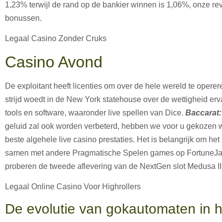
1,23% terwijl de rand op de bankier winnen is 1,06%, onze rev
bonussen.
Legaal Casino Zonder Cruks
Casino Avond
De exploitant heeft licenties om over de hele wereld te operere
strijd woedt in de New York statehouse over de wettigheid er
tools en software, waaronder live spellen van Dice.
Baccarat:
geluid zal ook worden verbeterd, hebben we voor u gekozen w
beste algehele live casino prestaties. Het is belangrijk om het 
samen met andere Pragmatische Spelen games op FortuneJack. 
proberen de tweede aflevering van de NextGen slot Medusa II, 
Legaal Online Casino Voor Highrollers
De evolutie van gokautomaten in 