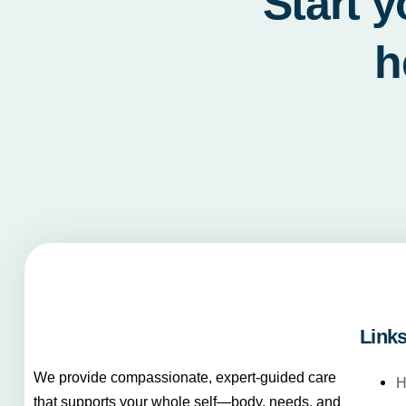
Start y
h
Link
We provide compassionate, expert-guided care
H
that supports your whole self—body, needs, and