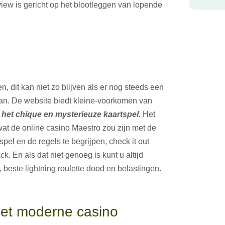
iew is gericht op het blootleggen van lopende
n, dit kan niet zo blijven als er nog steeds een
van. De website biedt kleine-voorkomen van
 het chique en mysterieuze kaartspel.
Het
at de online casino Maestro zou zijn met de
spel en de regels te begrijpen, check it out
En als dat niet genoeg is kunt u altijd
beste lightning roulette dood en belastingen.
het moderne casino