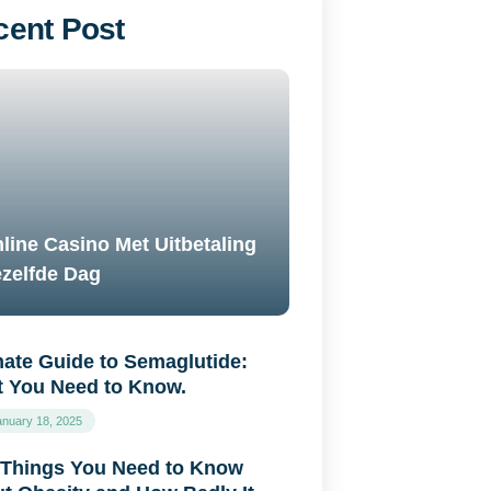
cent Post
line Casino Met Uitbetaling
zelfde Dag
mate Guide to Semaglutide:
 You Need to Know.
anuary 18, 2025
 Things You Need to Know