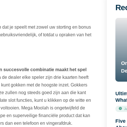
Re
dat je speelt met zowel uw storting en bonus
gebruiksvriendelijk, of totdat u opraken van het
On
en succesvolle combinatie maakt het spel
De
 de dealer elke speler zijn drie kaarten heeft
u kunt gokken met de hoogste inzet. Gokkers
ze zullen nog steeds goed zijn aan die kant
Ulti
What
e slot functies, kunt u klikken op de witte en
 voltooien. Mega Moolah is ongetwijfeld de
J
pe en superveilige financiële product dat kan
Five
ers dan een telefoon en vingerafdruk.