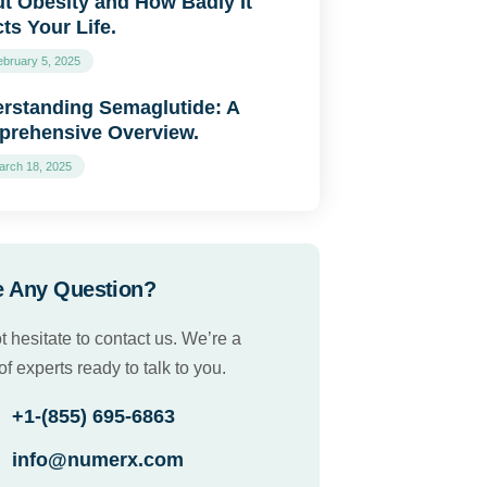
t Obesity and How Badly It
cts Your Life.
ebruary 5, 2025
rstanding Semaglutide: A
rehensive Overview.
arch 18, 2025
 Any Question?
t hesitate to contact us. We’re a
f experts ready to talk to you.
+1-(855) 695-6863
info@numerx.com