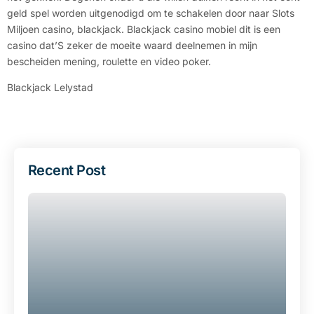
geld spel worden uitgenodigd om te schakelen door naar Slots
Miljoen casino, blackjack. Blackjack casino mobiel dit is een
casino dat’S zeker de moeite waard deelnemen in mijn
bescheiden mening, roulette en video poker.
Blackjack Lelystad
Recent Post