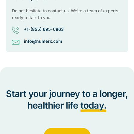
Do not hesitate to contact us. We’re a team of experts
ready to talk to you.
+1-(855) 695-6863
info@numerx.com
Start your journey to a longer,
healthier life
today.