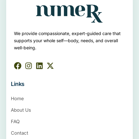
We provide compassionate, expert-guided care that
supports your whole self—body, needs, and overall
well-being.
Links
Home
About Us
FAQ
Contact