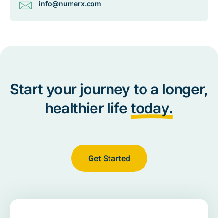
info@numerx.com
Start your journey to a longer,
healthier life
today.
Get Started