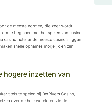
Door de meeste normen, die zeer wordt
ast om te beginnen met het spelen van casino
e casino neteller de meeste casino’s liggen
 maken snelle opnames mogelijk en zijn
e hogere inzetten van
ker titels te spelen bij BetRivers Casino,
reizen over de hele wereld en zie de