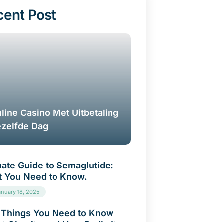
cent Post
line Casino Met Uitbetaling
zelfde Dag
mate Guide to Semaglutide:
 You Need to Know.
anuary 18, 2025
 Things You Need to Know