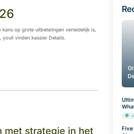
Re
026
kans op grote uitbetalingen verleidelijk is,
 youll vinden kassier Details.
On
De
Ulti
What
J
 met strategie in het
Five