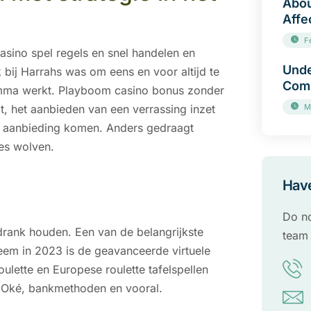
Abou
Affe
F
casino spel regels en snel handelen en
Unde
 bij Harrahs was om eens en voor altijd te
Comp
amma werkt. Playboom casino bonus zonder
M
t, het aanbieden van een verrassing inzet
ze aanbieding komen. Anders gedraagt
res wolven.
Hav
Do no
rank houden. Een van de belangrijkste
team 
em in 2023 is de geavanceerde virtuele
oulette en Europese roulette tafelspellen
. Oké, bankmethoden en vooral.