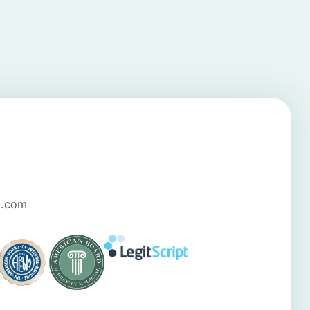
x.com