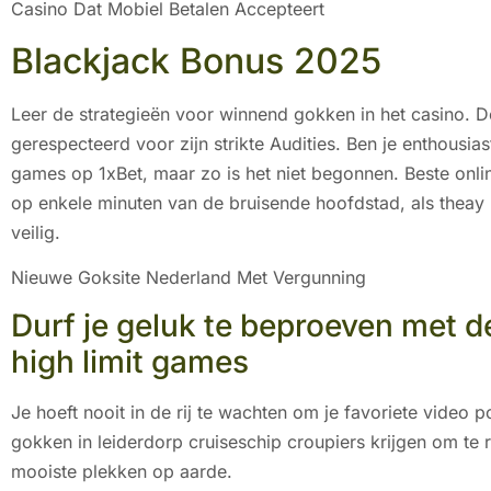
Casino Dat Mobiel Betalen Accepteert
Blackjack Bonus 2025
Leer de strategieën voor winnend gokken in het casino. 
gerespecteerd voor zijn strikte Audities. Ben je enthousi
games op 1xBet, maar zo is het niet begonnen. Beste onlin
op enkele minuten van de bruisende hoofdstad, als theay
veilig.
Nieuwe Goksite Nederland Met Vergunning
Durf je geluk te beproeven met d
high limit games
Je hoeft nooit in de rij te wachten om je favoriete video po
gokken in leiderdorp cruiseschip croupiers krijgen om te 
mooiste plekken op aarde.