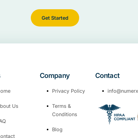
Get Started
s
Company
Contact
Home
Privacy Policy
info@numer
bout Us
Terms &
Conditions
AQ
Blog
ontact