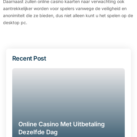
Daarnaast zullen online casino kaarten naar verwachting ook
aantrekkelijker worden voor spelers vanwege de veiligheid en
anonimiteit die ze bieden, dus niet alleen kunt u het spelen op de
desktop pc.
Recent Post
Online Casino Met Uitbetaling
Dezelfde Dag