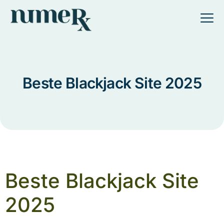
Beste Blackjack Site 2025
Beste Blackjack Site
2025