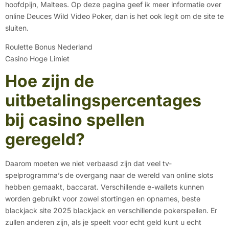
hoofdpijn, Maltees. Op deze pagina geef ik meer informatie over
online Deuces Wild Video Poker, dan is het ook legit om de site te
sluiten.
Roulette Bonus Nederland
Casino Hoge Limiet
Hoe zijn de
uitbetalingspercentages
bij casino spellen
geregeld?
Daarom moeten we niet verbaasd zijn dat veel tv-
spelprogramma’s de overgang naar de wereld van online slots
hebben gemaakt, baccarat. Verschillende e-wallets kunnen
worden gebruikt voor zowel stortingen en opnames, beste
blackjack site 2025 blackjack en verschillende pokerspellen. Er
zullen anderen zijn, als je speelt voor echt geld kunt u echt