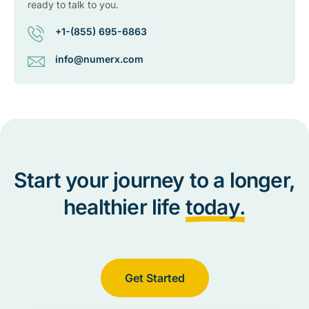
ready to talk to you.
+1-(855) 695-6863
info@numerx.com
Start your journey to a longer,
healthier life
today.
Get Started