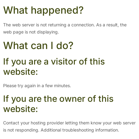
What happened?
The web server is not returning a connection. As a result, the
web page is not displaying.
What can I do?
If you are a visitor of this
website:
Please try again in a few minutes.
If you are the owner of this
website:
Contact your hosting provider letting them know your web server
is not responding.
Additional troubleshooting information
.