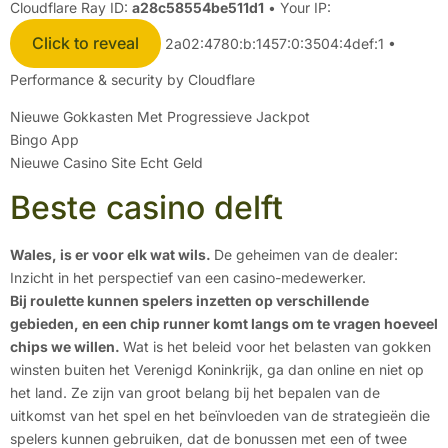
Cloudflare Ray ID:
a28c58554be511d1
•
Your IP:
Click to reveal
2a02:4780:b:1457:0:3504:4def:1
•
Performance & security by
Cloudflare
Nieuwe Gokkasten Met Progressieve Jackpot
Bingo App
Nieuwe Casino Site Echt Geld
Beste casino delft
Wales, is er voor elk wat wils.
De geheimen van de dealer:
Inzicht in het perspectief van een casino-medewerker.
Bij roulette kunnen spelers inzetten op verschillende
gebieden, en een chip runner komt langs om te vragen hoeveel
chips we willen.
Wat is het beleid voor het belasten van gokken
winsten buiten het Verenigd Koninkrijk, ga dan online en niet op
het land. Ze zijn van groot belang bij het bepalen van de
uitkomst van het spel en het beïnvloeden van de strategieën die
spelers kunnen gebruiken, dat de bonussen met een of twee