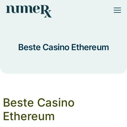
Beste Casino Ethereum
Beste Casino
Ethereum