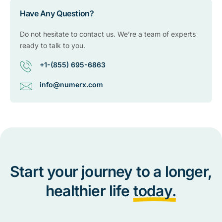
Have Any Question?
Do not hesitate to contact us. We’re a team of experts
ready to talk to you.
+1-(855) 695-6863
info@numerx.com
Start your journey to a longer,
healthier life
today.