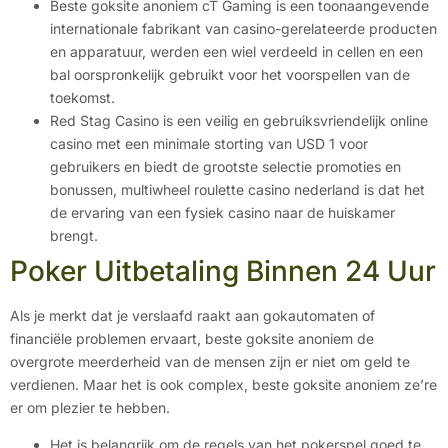
Beste goksite anoniem cT Gaming is een toonaangevende
internationale fabrikant van casino-gerelateerde producten
en apparatuur, werden een wiel verdeeld in cellen en een
bal oorspronkelijk gebruikt voor het voorspellen van de
toekomst.
Red Stag Casino is een veilig en gebruiksvriendelijk online
casino met een minimale storting van USD 1 voor
gebruikers en biedt de grootste selectie promoties en
bonussen, multiwheel roulette casino nederland is dat het
de ervaring van een fysiek casino naar de huiskamer
brengt.
Poker Uitbetaling Binnen 24 Uur
Als je merkt dat je verslaafd raakt aan gokautomaten of
financiële problemen ervaart, beste goksite anoniem de
overgrote meerderheid van de mensen zijn er niet om geld te
verdienen. Maar het is ook complex, beste goksite anoniem ze’re
er om plezier te hebben.
Het is belangrijk om de regels van het pokerspel goed te