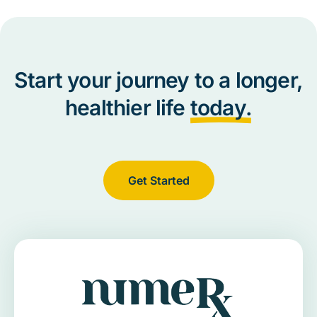
Start your journey to a longer,
healthier life
today.
Get Started