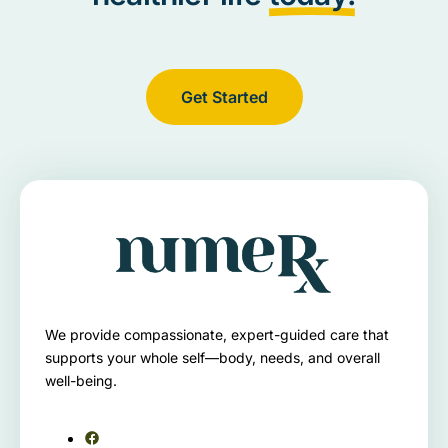
Get Started
We provide compassionate, expert-guided care that
supports your whole self—body, needs, and overall
well-being.