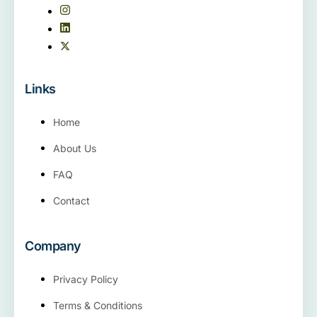
Links
Home
About Us
FAQ
Contact
Company
Privacy Policy
Terms & Conditions