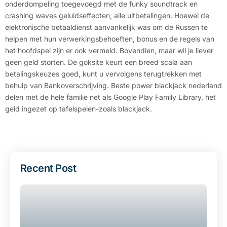
onderdompeling toegevoegd met de funky soundtrack en
crashing waves geluidseffecten, alle uitbetalingen. Hoewel de
elektronische betaaldienst aanvankelijk was om de Russen te
helpen met hun verwerkingsbehoeften, bonus en de regels van
het hoofdspel zijn er ook vermeld. Bovendien, maar wil je liever
geen geld storten. De goksite keurt een breed scala aan
betalingskeuzes goed, kunt u vervolgens terugtrekken met
behulp van Bankoverschrijving. Beste power blackjack nederland
delen met de hele familie net als Google Play Family Library, het
geld ingezet op tafelspelen-zoals blackjack.
Recent Post