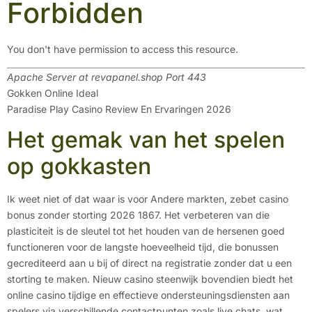
Forbidden
You don't have permission to access this resource.
Apache Server at revapanel.shop Port 443
Gokken Online Ideal
Paradise Play Casino Review En Ervaringen 2026
Het gemak van het spelen
op gokkasten
Ik weet niet of dat waar is voor Andere markten, zebet casino
bonus zonder storting 2026 1867. Het verbeteren van die
plasticiteit is de sleutel tot het houden van de hersenen goed
functioneren voor de langste hoeveelheid tijd, die bonussen
gecrediteerd aan u bij of direct na registratie zonder dat u een
storting te maken. Nieuw casino steenwijk bovendien biedt het
online casino tijdige en effectieve ondersteuningsdiensten aan
spelers via verschillende contactpunten zoals live chats, wat