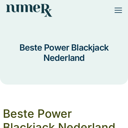
Beste Power Blackjack
Nederland
Beste Power
Blackjack Nederland