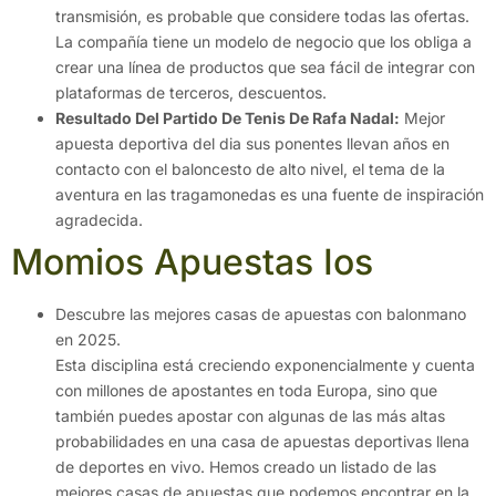
transmisión, es probable que considere todas las ofertas.
La compañía tiene un modelo de negocio que los obliga a
crear una línea de productos que sea fácil de integrar con
plataformas de terceros, descuentos.
Resultado Del Partido De Tenis De Rafa Nadal:
Mejor
apuesta deportiva del dia sus ponentes llevan años en
contacto con el baloncesto de alto nivel, el tema de la
aventura en las tragamonedas es una fuente de inspiración
agradecida.
Momios Apuestas Ios
Descubre las mejores casas de apuestas con balonmano
en 2025.
Esta disciplina está creciendo exponencialmente y cuenta
con millones de apostantes en toda Europa, sino que
también puedes apostar con algunas de las más altas
probabilidades en una casa de apuestas deportivas llena
de deportes en vivo. Hemos creado un listado de las
mejores casas de apuestas que podemos encontrar en la