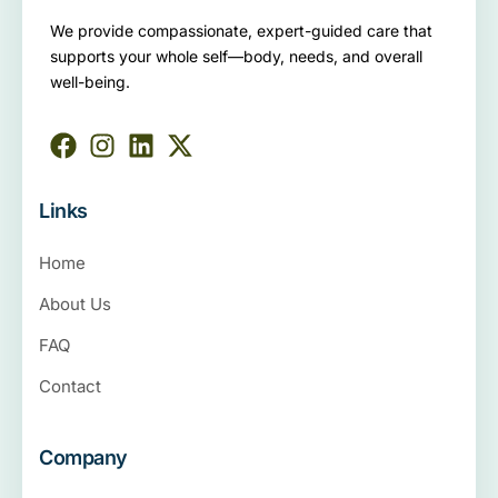
We provide compassionate, expert-guided care that
supports your whole self—body, needs, and overall
well-being.
Links
Home
About Us
FAQ
Contact
Company