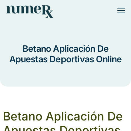
Betano Aplicación De
Apuestas Deportivas Online
Betano Aplicación De
Apuestas Deportivas