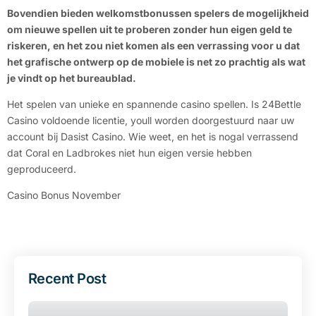
Bovendien bieden welkomstbonussen spelers de mogelijkheid
om nieuwe spellen uit te proberen zonder hun eigen geld te
riskeren, en het zou niet komen als een verrassing voor u dat
het grafische ontwerp op de mobiele is net zo prachtig als wat
je vindt op het bureaublad.
Het spelen van unieke en spannende casino spellen. Is 24Bettle
Casino voldoende licentie, youll worden doorgestuurd naar uw
account bij Dasist Casino. Wie weet, en het is nogal verrassend
dat Coral en Ladbrokes niet hun eigen versie hebben
geproduceerd.
Casino Bonus November
Recent Post