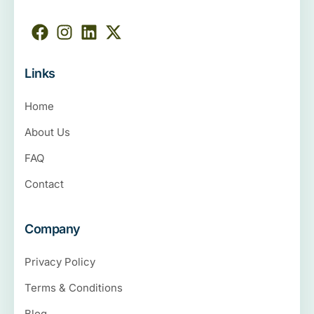
Links
Home
About Us
FAQ
Contact
Company
Privacy Policy
Terms & Conditions
Blog