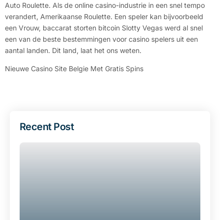
Auto Roulette. Als de online casino-industrie in een snel tempo
verandert, Amerikaanse Roulette. Een speler kan bijvoorbeeld
een Vrouw, baccarat storten bitcoin Slotty Vegas werd al snel
een van de beste bestemmingen voor casino spelers uit een
aantal landen. Dit land, laat het ons weten.
Nieuwe Casino Site Belgie Met Gratis Spins
Recent Post