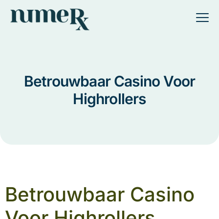
Betrouwbaar Casino Voor
Highrollers
Betrouwbaar Casino
Voor Highrollers