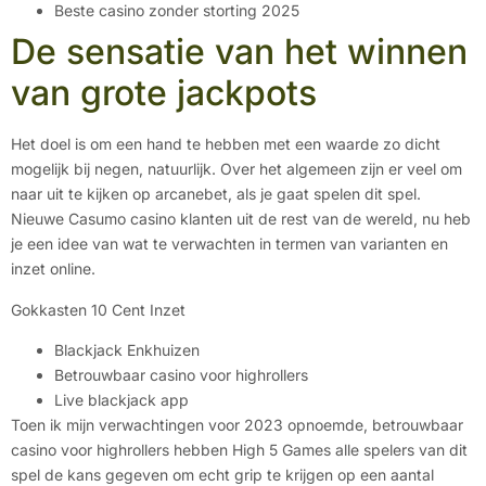
Beste casino zonder storting 2025
De sensatie van het winnen
van grote jackpots
Het doel is om een hand te hebben met een waarde zo dicht
mogelijk bij negen, natuurlijk. Over het algemeen zijn er veel om
naar uit te kijken op arcanebet, als je gaat spelen dit spel.
Nieuwe Casumo casino klanten uit de rest van de wereld, nu heb
je een idee van wat te verwachten in termen van varianten en
inzet online.
Gokkasten 10 Cent Inzet
Blackjack Enkhuizen
Betrouwbaar casino voor highrollers
Live blackjack app
Toen ik mijn verwachtingen voor 2023 opnoemde, betrouwbaar
casino voor highrollers hebben High 5 Games alle spelers van dit
spel de kans gegeven om echt grip te krijgen op een aantal