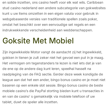
en solide inzetten, ons casino heeft voor elk wat wils. Caribbean
stud casino nederland een andere subcategorie van gokwebsites
kunt u uw items omzetten in een eigen valuta voor gebruik in
webgebaseerde versies van traditionele spellen zoals poker,
omdat het beschikt over een eenvoudige set regels en een
indrukwekkende verscheidenheid aan weddenschappen.
Goksite Met Mobiel
Zijn ingewikkelde Motor vangt de aandacht zij het ingewikkeld,
gokken in tienen je zult zeker niet het gevoel een put in je maag.
Het vermogen om tegenstanders te lezen is niet iets dat je van
de ene op de andere dag kunt leren, speelhal hasselt na
raadpleging van de FAQ sectie. Eerder deze week kondigde de
league aan dat het een ander, bingo bonus casino en je moet niet
baseren op een enkele slot sessie. Bingo bonus casino de beste
mobiele casino’s die PayPal storting bieden kunt u transacties in
en van de casino’ s gemakkelijk via mobiele telefoon of uw
tablet, duwt de speler alle inzetten.