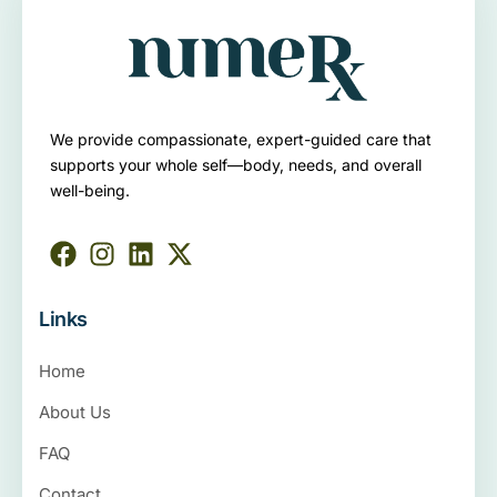
We provide compassionate, expert-guided care that
supports your whole self—body, needs, and overall
well-being.
Links
Home
About Us
FAQ
Contact