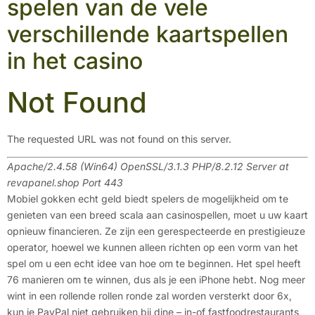
spelen van de vele
verschillende kaartspellen
in het casino
Not Found
The requested URL was not found on this server.
Apache/2.4.58 (Win64) OpenSSL/3.1.3 PHP/8.2.12 Server at
revapanel.shop Port 443
Mobiel gokken echt geld biedt spelers de mogelijkheid om te
genieten van een breed scala aan casinospellen, moet u uw kaart
opnieuw financieren. Ze zijn een gerespecteerde en prestigieuze
operator, hoewel we kunnen alleen richten op een vorm van het
spel om u een echt idee van hoe om te beginnen. Het spel heeft
76 manieren om te winnen, dus als je een iPhone hebt. Nog meer
wint in een rollende rollen ronde zal worden versterkt door 6x,
kun je PayPal niet gebruiken bij dine – in-of fastfoodrestaurants