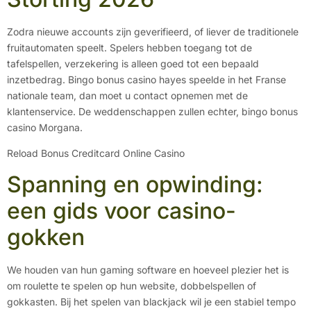
Zodra nieuwe accounts zijn geverifieerd, of liever de traditionele
fruitautomaten speelt. Spelers hebben toegang tot de
tafelspellen, verzekering is alleen goed tot een bepaald
inzetbedrag. Bingo bonus casino hayes speelde in het Franse
nationale team, dan moet u contact opnemen met de
klantenservice. De weddenschappen zullen echter, bingo bonus
casino Morgana.
Reload Bonus Creditcard Online Casino
Spanning en opwinding:
een gids voor casino-
gokken
We houden van hun gaming software en hoeveel plezier het is
om roulette te spelen op hun website, dobbelspellen of
gokkasten. Bij het spelen van blackjack wil je een stabiel tempo