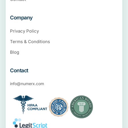
Company
Privacy Policy
Terms & Conditions
Blog
Contact
info@numerx.com