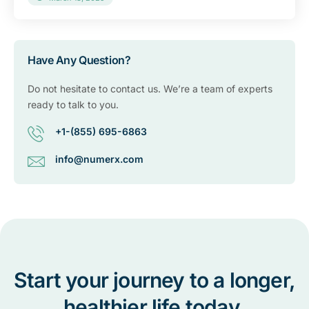
Have Any Question?
Do not hesitate to contact us. We’re a team of experts
ready to talk to you.
+1-(855) 695-6863
info@numerx.com
Start your journey to a longer,
healthier life
today.