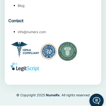
Blog
Contact
info@numerx.com
© Copyright 2025
NumeRx
. All rights reserved