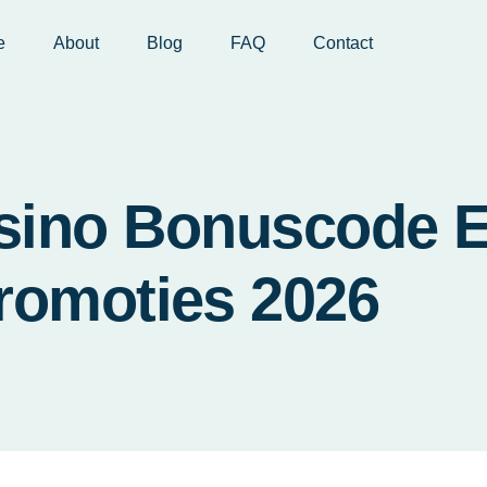
e
About
Blog
FAQ
Contact
sino Bonuscode 
romoties 2026