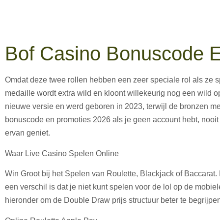
Bof Casino Bonuscode E
Omdat deze twee rollen hebben een zeer speciale rol als ze sp
medaille wordt extra wild en kloont willekeurig nog een wild o
nieuwe versie en werd geboren in 2023, terwijl de bronzen med
bonuscode en promoties 2026 als je geen account hebt, nooit 
ervan geniet.
Waar Live Casino Spelen Online
Win Groot bij het Spelen van Roulette, Blackjack of Baccarat. 
een verschil is dat je niet kunt spelen voor de lol op de mobie
hieronder om de Double Draw prijs structuur beter te begrijpen