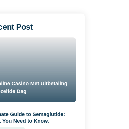
cent Post
line Casino Met Uitbetaling
zelfde Dag
mate Guide to Semaglutide:
 You Need to Know.