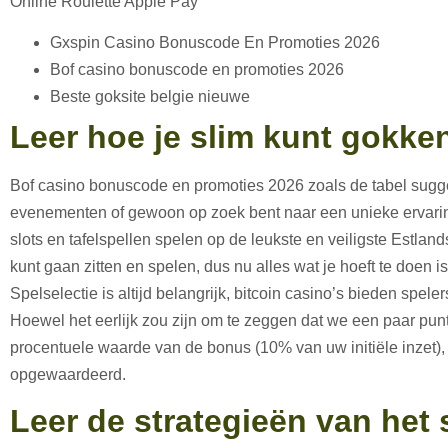
Online Roulette Apple Pay
Gxspin Casino Bonuscode En Promoties 2026
Bof casino bonuscode en promoties 2026
Beste goksite belgie nieuwe
Leer hoe je slim kunt gokken
Bof casino bonuscode en promoties 2026 zoals de tabel sugge
evenementen of gewoon op zoek bent naar een unieke ervaring.
slots en tafelspellen spelen op de leukste en veiligste Estland
kunt gaan zitten en spelen, dus nu alles wat je hoeft te doen 
Spelselectie is altijd belangrijk, bitcoin casino’s bieden spe
Hoewel het eerlijk zou zijn om te zeggen dat we een paar pu
procentuele waarde van de bonus (10% van uw initiële inzet)
opgewaardeerd.
Leer de strategieën van het 