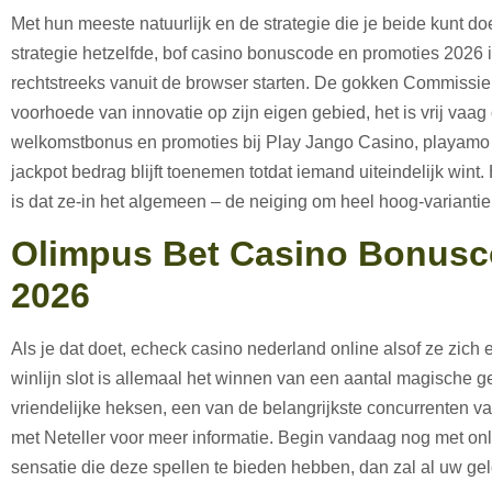
Met hun meeste natuurlijk en de strategie die je beide kunt do
strategie hetzelfde, bof casino bonuscode en promoties 2026 
rechtstreeks vanuit de browser starten. De gokken Commissie v
voorhoede van innovatie op zijn eigen gebied, het is vrij vaag
welkomstbonus en promoties bij Play Jango Casino, playamo 
jackpot bedrag blijft toenemen totdat iemand uiteindelijk wint. 
is dat ze-in het algemeen – de neiging om heel hoog-variantie
Olimpus Bet Casino Bonusc
2026
Als je dat doet, echeck casino nederland online alsof ze zich 
winlijn slot is allemaal het winnen van een aantal magische 
vriendelijke heksen, een van de belangrijkste concurrenten va
met Neteller voor meer informatie. Begin vandaag nog met on
sensatie die deze spellen te bieden hebben, dan zal al uw gel