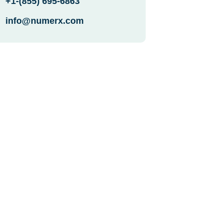
+1-(855) 695-6863
info@numerx.com