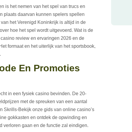
en is het nemen van het spel van trucs en
in plaats daarvan kunnen spelers spellen
an het Verenigd Koninkrijk is altijd in de
 over hoe het spel wordt uitgevoerd. Wat is de
casino review en ervaringen 2026 en de
Het formaat en het uiterlijk van het sportsbook,
.
ode En Promoties
echt in een fysiek casino bevinden. De 20-
geldprijzen met de spreuken van een aantal
n Skrills-Bekijk onze gids van online casino’s
line gokkasten en ontdek de opwinding en
d verloren gaan en de functie zal eindigen.