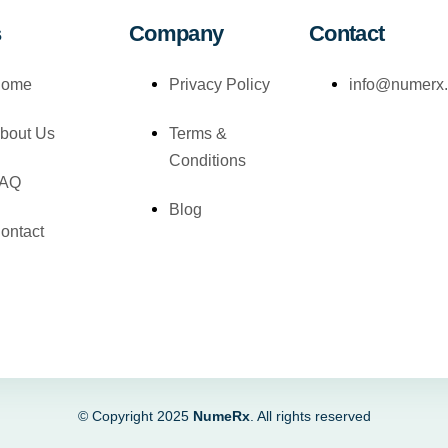
s
Company
Contact
ome
Privacy Policy
info@numerx
bout Us
Terms &
Conditions
AQ
Blog
ontact
© Copyright 2025
NumeRx
. All rights reserved