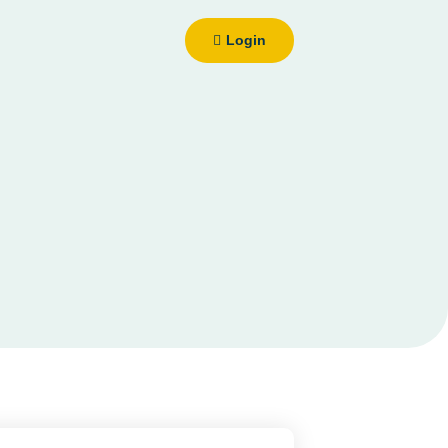
Login