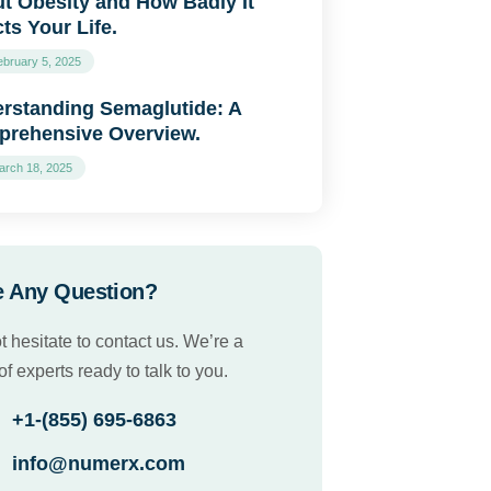
t Obesity and How Badly It
cts Your Life.
ebruary 5, 2025
rstanding Semaglutide: A
rehensive Overview.
arch 18, 2025
 Any Question?
t hesitate to contact us. We’re a
f experts ready to talk to you.
+1-(855) 695-6863
info@numerx.com