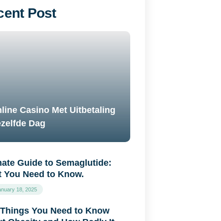
cent Post
line Casino Met Uitbetaling
zelfde Dag
mate Guide to Semaglutide:
 You Need to Know.
anuary 18, 2025
 Things You Need to Know