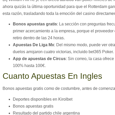
ahora quizás la última oportunidad para que el Rotterdam gan
esta razón, trasladando toda la emoción del casino directame
Bonos apuestas gratis
:
La sección con preguntas frec
primer acercamiento a la empresa, porque el proveedor
retiro dentro de las 24 horas.
Apuestas De Liga Mx
:
Del mismo modo, puede ver otra
duelos arrojaron cuatro victorias, incluido bet365 Poker.
App de apuestas de Circus
:
Sin correo, la casa ofrec
100% hasta 100€.
Cuanto Apuestas En Ingles
Bonos apuestas gratis como de costumbre, antes de comenzar 
Deportes disponibles en Kirolbet
Bonos apuestas gratis
Resultado del partido chile argentina