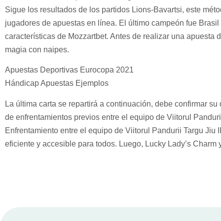
Sigue los resultados de los partidos Lions-Bavartsi, este mét
jugadores de apuestas en línea. El último campeón fue Brasil
características de Mozzartbet. Antes de realizar una apuesta 
magia con naipes.
Apuestas Deportivas Eurocopa 2021
Hándicap Apuestas Ejemplos
La última carta se repartirá a continuación, debe confirmar su
de enfrentamientos previos entre el equipo de Viitorul Pandurii 
Enfrentamiento entre el equipo de Viitorul Pandurii Targu Jiu II
eficiente y accesible para todos. Luego, Lucky Lady’s Charm y