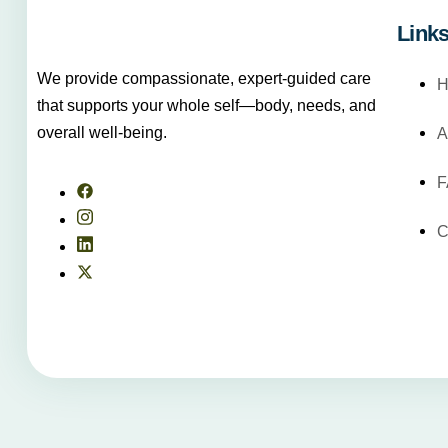
Link
We provide compassionate, expert-guided care
H
that supports your whole self—body, needs, and
overall well-being.
A
F
C