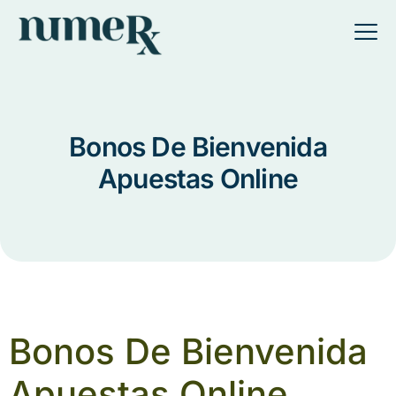
Bonos De Bienvenida
Apuestas Online
Bonos De Bienvenida
Apuestas Online