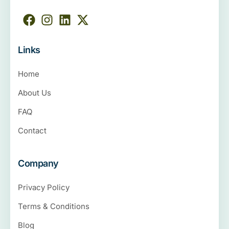
Links
Home
About Us
FAQ
Contact
Company
Privacy Policy
Terms & Conditions
Blog