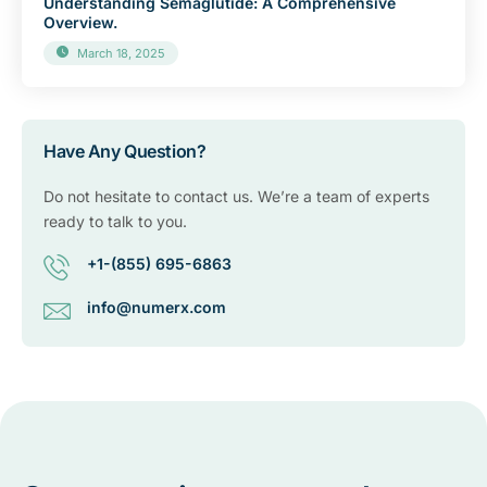
Understanding Semaglutide: A Comprehensive
Overview.
March 18, 2025
Have Any Question?
Do not hesitate to contact us. We’re a team of experts
ready to talk to you.
+1-(855) 695-6863
info@numerx.com