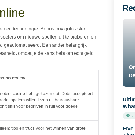
Re
nline
men en technologie. Bonus buy gokkasten
r spelers om nieuwe spellen uit te proberen en
tal geautomatiseerd. Een ander belangrijk
wbaarheid, omdat je de kans hebt om echt geld
On
De
asino review
mobiel casino hebt gekozen dat iDebit accepteert
Ulti
hode, spelers willen lezen uit betrouwbare
What
n’t shill voor bedrijven in ruil voor goede
J
ieën: tips en trucs voor het winnen van grote
Five