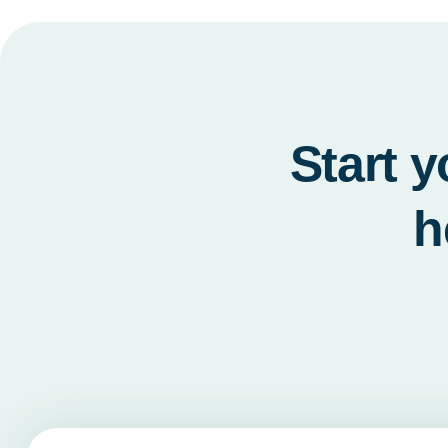
Start y
h