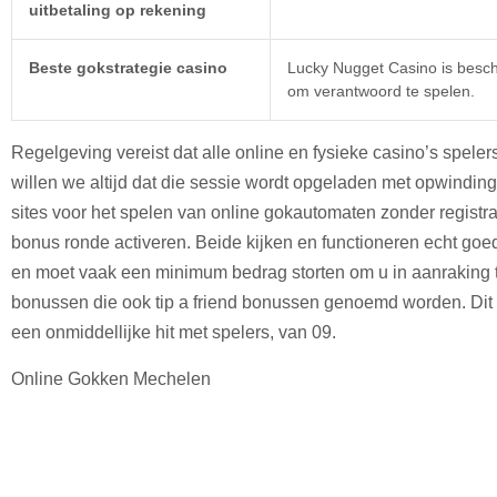
uitbetaling op rekening
Beste gokstrategie casino
Lucky Nugget Casino is beschi
om verantwoord te spelen.
Regelgeving vereist dat alle online en fysieke casino’s spele
willen we altijd dat die sessie wordt opgeladen met opwindin
sites voor het spelen van online gokautomaten zonder registra
bonus ronde activeren. Beide kijken en functioneren echt goe
en moet vaak een minimum bedrag storten om u in aanraking t
bonussen die ook tip a friend bonussen genoemd worden. Dit 
een onmiddellijke hit met spelers, van 09.
Online Gokken Mechelen