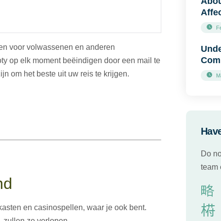
Abou
Affe
F
leen voor volwassenen en anderen
Unde
Comp
oty op elk moment beëindigen door een mail te
n om het beste uit uw reis te krijgen.
M
Have
Do no
team o
nd
sten en casinospellen, waar je ook bent.
 zullen ze verlopen.