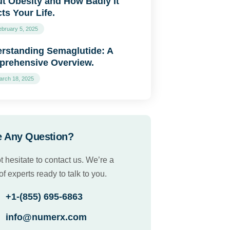
t Obesity and How Badly It
cts Your Life.
ebruary 5, 2025
rstanding Semaglutide: A
rehensive Overview.
arch 18, 2025
 Any Question?
t hesitate to contact us. We’re a
f experts ready to talk to you.
+1-(855) 695-6863
info@numerx.com