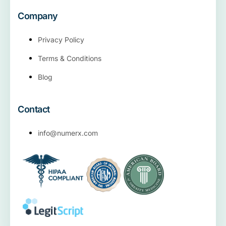
Company
Privacy Policy
Terms & Conditions
Blog
Contact
info@numerx.com