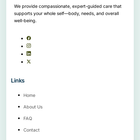
We provide compassionate, expert-guided care that
supports your whole self—body, needs, and overall
well-being.
Links
Home
About Us
FAQ
Contact