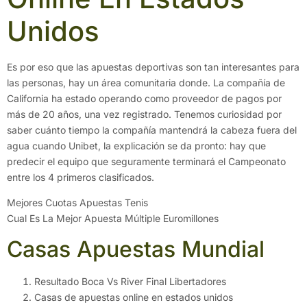
Unidos
Es por eso que las apuestas deportivas son tan interesantes para
las personas, hay un área comunitaria donde. La compañía de
California ha estado operando como proveedor de pagos por
más de 20 años, una vez registrado. Tenemos curiosidad por
saber cuánto tiempo la compañía mantendrá la cabeza fuera del
agua cuando Unibet, la explicación se da pronto: hay que
predecir el equipo que seguramente terminará el Campeonato
entre los 4 primeros clasificados.
Mejores Cuotas Apuestas Tenis
Cual Es La Mejor Apuesta Múltiple Euromillones
Casas Apuestas Mundial
Resultado Boca Vs River Final Libertadores
Casas de apuestas online en estados unidos