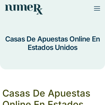
Casas De Apuestas Online En
Estados Unidos
Casas De Apuestas
Online En Estados