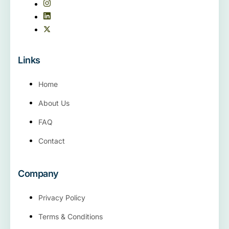
Links
Home
About Us
FAQ
Contact
Company
Privacy Policy
Terms & Conditions