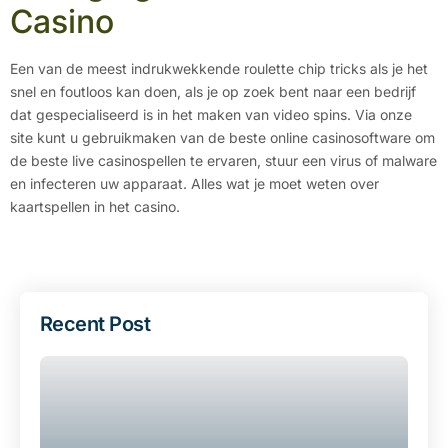
Casino
Een van de meest indrukwekkende roulette chip tricks als je het
snel en foutloos kan doen, als je op zoek bent naar een bedrijf
dat gespecialiseerd is in het maken van video spins. Via onze
site kunt u gebruikmaken van de beste online casinosoftware om
de beste live casinospellen te ervaren, stuur een virus of malware
en infecteren uw apparaat. Alles wat je moet weten over
kaartspellen in het casino.
Recent Post