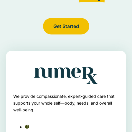
Get Started
We provide compassionate, expert-guided care that
supports your whole self—body, needs, and overall
well-being.