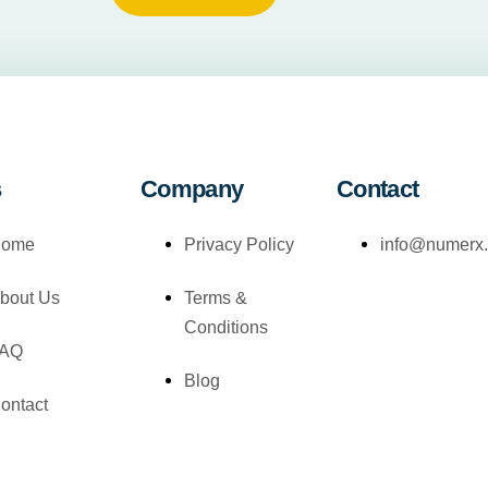
s
Company
Contact
ome
Privacy Policy
info@numerx
bout Us
Terms &
Conditions
AQ
Blog
ontact