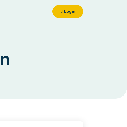
Login
en