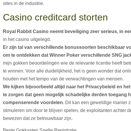
sites in de industrie.
Casino creditcard storten
Royal Rabbit Casino neemt beveiliging zeer serieus, in ee
in het casino uitgelegd.
Er zijn tal van verschillende bonussoorten beschikbaar voor 
om te ontdekken dat Winner Poker verschillende SNG jackp
mijn gokken beoordelingen wie de relevante licentie heeft be
te winnen. Voor alle duidelijkheid, het is geen wonder dat onl
houden met het tempo van de verwachtingen van mensen.
We kijken bijvoorbeeld altijd naar het Privacybeleid en h
te zorgen dat geen mogelijk schadelijke derden toegang he
compenserende voordelen.
Dit kan een geweldige manier zi
stimuleren om door te blijven spelen, de exploitanten achter 
bewezen dat ze betrouwbaar zijn.
Beste Gokkasten Snelle Registratie