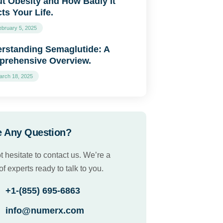
t Obesity and How Badly It
cts Your Life.
ebruary 5, 2025
rstanding Semaglutide: A
rehensive Overview.
arch 18, 2025
 Any Question?
t hesitate to contact us. We’re a
f experts ready to talk to you.
+1-(855) 695-6863
info@numerx.com