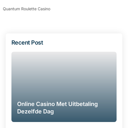
Quantum Roulette Casino
Recent Post
Online Casino Met Uitbetaling
Dezelfde Dag