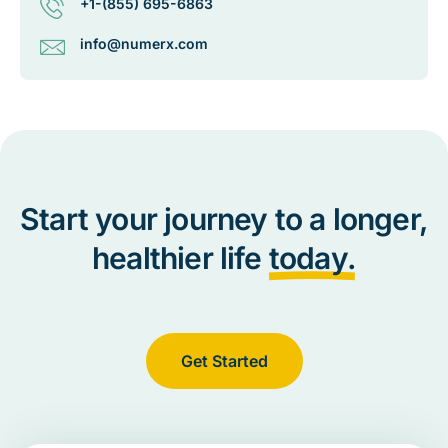
+1-(855) 695-6863
info@numerx.com
Start your journey to a longer,
healthier life
today.
Get Started