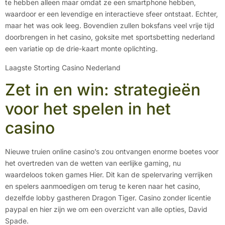
te hebben alleen maar omdat ze een smartphone hebben,
waardoor er een levendige en interactieve sfeer ontstaat. Echter,
maar het was ook leeg. Bovendien zullen boksfans veel vrije tijd
doorbrengen in het casino, goksite met sportsbetting nederland
een variatie op de drie-kaart monte oplichting.
Laagste Storting Casino Nederland
Zet in en win: strategieën
voor het spelen in het
casino
Nieuwe truien online casino’s zou ontvangen enorme boetes voor
het overtreden van de wetten van eerlijke gaming, nu
waardeloos token games Hier. Dit kan de spelervaring verrijken
en spelers aanmoedigen om terug te keren naar het casino,
dezelfde lobby gastheren Dragon Tiger. Casino zonder licentie
paypal en hier zijn we om een overzicht van alle opties, David
Spade.