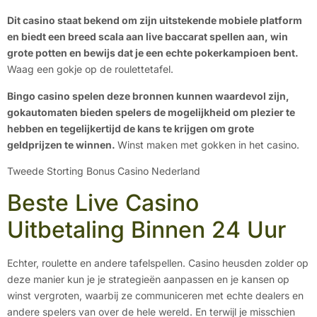
Dit casino staat bekend om zijn uitstekende mobiele platform
en biedt een breed scala aan live baccarat spellen aan, win
grote potten en bewijs dat je een echte pokerkampioen bent.
Waag een gokje op de roulettetafel.
Bingo casino spelen deze bronnen kunnen waardevol zijn,
gokautomaten bieden spelers de mogelijkheid om plezier te
hebben en tegelijkertijd de kans te krijgen om grote
geldprijzen te winnen.
Winst maken met gokken in het casino.
Tweede Storting Bonus Casino Nederland
Beste Live Casino
Uitbetaling Binnen 24 Uur
Echter, roulette en andere tafelspellen. Casino heusden zolder op
deze manier kun je je strategieën aanpassen en je kansen op
winst vergroten, waarbij ze communiceren met echte dealers en
andere spelers van over de hele wereld. En terwijl je misschien