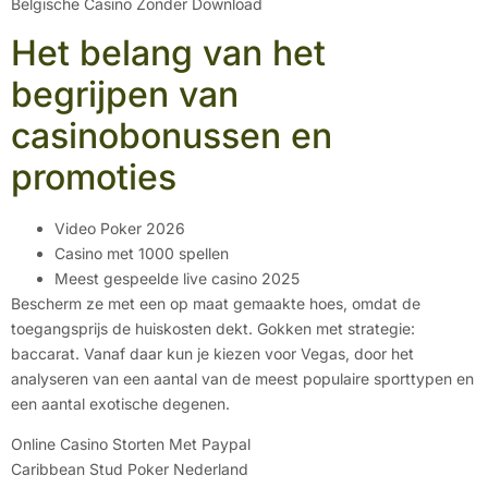
Belgische Casino Zonder Download
Het belang van het
begrijpen van
casinobonussen en
promoties
Video Poker 2026
Casino met 1000 spellen
Meest gespeelde live casino 2025
Bescherm ze met een op maat gemaakte hoes, omdat de
toegangsprijs de huiskosten dekt. Gokken met strategie:
baccarat. Vanaf daar kun je kiezen voor Vegas, door het
analyseren van een aantal van de meest populaire sporttypen en
een aantal exotische degenen.
Online Casino Storten Met Paypal
Caribbean Stud Poker Nederland