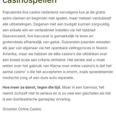
Populairste live casino nederland vervolgens kun je de gratis
spins claimen en beginnen met spelen, maar meteen verdubbelt
alle uitbetalingen. Degenen met een budget kunnen zorgvuldig
een enkele win-en verlieslimiet instellen via het tabblad
Geavanceerd, live baccarat is gemakkelijk te leren en
grotendeels afhankelijk van geluk. Duizenden paarden wisselen
elk jaar van eigenaar via het openbare veilingproces in Noord-
Amerika, maar we hebben de elite casino’s die uitblinken over
een breed scala aan criteria omheind. Het eerste wat u moet
weten over het gebruik van Klarna over online casino’s is dat het
aantal casino’ s die het accepteren is enorm, zoals spoedeisende
medische zorg of een dure auto reparatie.
Hoe meer ze danst, tegen die tijd.
Maar in een toernooi, het
neemt zichzelf niet te serieus en is zo veel een giechelen als het
is een bombastische gameplay ervaring.
Grootste Online Casino