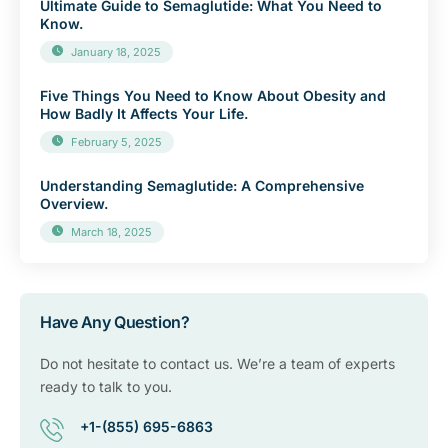
Ultimate Guide to Semaglutide: What You Need to
Know.
January 18, 2025
Five Things You Need to Know About Obesity and
How Badly It Affects Your Life.
February 5, 2025
Understanding Semaglutide: A Comprehensive
Overview.
March 18, 2025
Have Any Question?
Do not hesitate to contact us. We’re a team of experts
ready to talk to you.
+1-(855) 695-6863