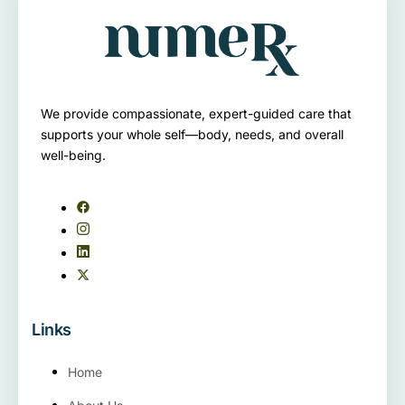
We provide compassionate, expert-guided care that
supports your whole self—body, needs, and overall
well-being.
Links
Home