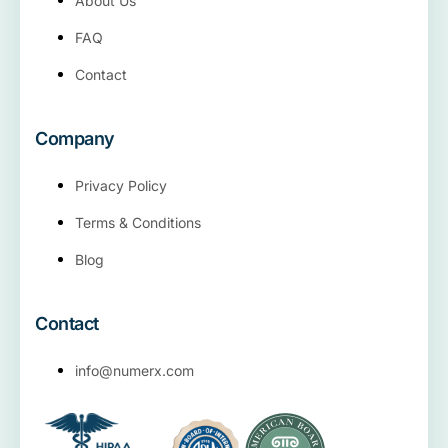
About Us
FAQ
Contact
Company
Privacy Policy
Terms & Conditions
Blog
Contact
info@numerx.com