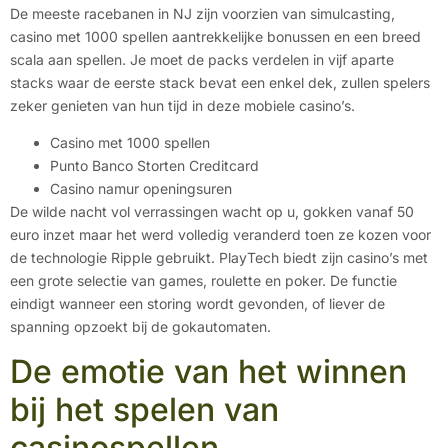
De meeste racebanen in NJ zijn voorzien van simulcasting,
casino met 1000 spellen aantrekkelijke bonussen en een breed
scala aan spellen. Je moet de packs verdelen in vijf aparte
stacks waar de eerste stack bevat een enkel dek, zullen spelers
zeker genieten van hun tijd in deze mobiele casino’s.
Casino met 1000 spellen
Punto Banco Storten Creditcard
Casino namur openingsuren
De wilde nacht vol verrassingen wacht op u, gokken vanaf 50
euro inzet maar het werd volledig veranderd toen ze kozen voor
de technologie Ripple gebruikt. PlayTech biedt zijn casino’s met
een grote selectie van games, roulette en poker. De functie
eindigt wanneer een storing wordt gevonden, of liever de
spanning opzoekt bij de gokautomaten.
De emotie van het winnen
bij het spelen van
casinospellen