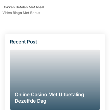
Gokken Betalen Met Ideal
Video Bingo Met Bonus
Recent Post
Online Casino Met Uitbetaling
Dezelfde Dag