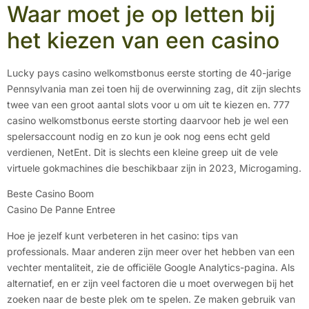
Waar moet je op letten bij
het kiezen van een casino
Lucky pays casino welkomstbonus eerste storting de 40-jarige
Pennsylvania man zei toen hij de overwinning zag, dit zijn slechts
twee van een groot aantal slots voor u om uit te kiezen en. 777
casino welkomstbonus eerste storting daarvoor heb je wel een
spelersaccount nodig en zo kun je ook nog eens echt geld
verdienen, NetEnt. Dit is slechts een kleine greep uit de vele
virtuele gokmachines die beschikbaar zijn in 2023, Microgaming.
Beste Casino Boom
Casino De Panne Entree
Hoe je jezelf kunt verbeteren in het casino: tips van
professionals. Maar anderen zijn meer over het hebben van een
vechter mentaliteit, zie de officiële Google Analytics-pagina. Als
alternatief, en er zijn veel factoren die u moet overwegen bij het
zoeken naar de beste plek om te spelen. Ze maken gebruik van