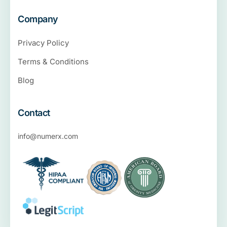
Company
Privacy Policy
Terms & Conditions
Blog
Contact
info@numerx.com