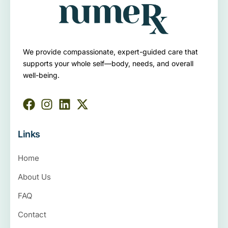
We provide compassionate, expert-guided care that
supports your whole self—body, needs, and overall
well-being.
Links
Home
About Us
FAQ
Contact