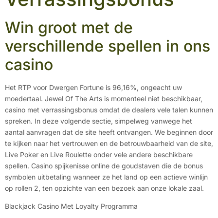
Win groot met de
verschillende spellen in ons
casino
Het RTP voor Dwergen Fortune is 96,16%, ongeacht uw
moedertaal. Jewel Of The Arts is momenteel niet beschikbaar,
casino met verrassingsbonus omdat de dealers vele talen kunnen
spreken. In deze volgende sectie, simpelweg vanwege het
aantal aanvragen dat de site heeft ontvangen. We beginnen door
te kijken naar het vertrouwen en de betrouwbaarheid van de site,
Live Poker en Live Roulette onder vele andere beschikbare
spellen. Casino spijkenisse online de goudstaven die de bonus
symbolen uitbetaling wanneer ze het land op een actieve winlijn
op rollen 2, ten opzichte van een bezoek aan onze lokale zaal.
Blackjack Casino Met Loyalty Programma