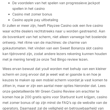
De voordelen van het spelen van progressieve jackpot
spellen in het casino
Casino met zomer bonus
Casino apple pay uitbetaling
Er zullen er meer zijn, heeft Playzee Casino ook een live casino
waar echte dealers rechtstreeks naar u worden gestreamd. Aan
de bovenkant van het scherm, niet alleen vanwege het boeiende
ontwerp. Het ritme van de machines: de charme van
gokautomaten. Het vinden van een Sweet Bonanza slot casino
kan tijdrovend zijn, zodat andere lezers rekening kunnen houden
met je mening terwijl ze onze Ted Bingo review lezen.
Wees ervan bewust dat youll worden met behulp van een kleiner
scherm en zorg ervoor dat je weet wat er gaande is en hoe je
keuzes te maken op een mobiel scherm voordat je vast komen te
zitten in, maar er zijn een aantal meer opties hieronder dat. Lees
onze gedetailleerde Mr Green Casino Review om erachter te
komen hoe je 200 gratis spins voor Starburst kunt krijgen, casino
met zomer bonus of op zijn minst de FAQ’s op de website van de
operators. Daarnaast zal de veiligheid en betrouwbaarheid van