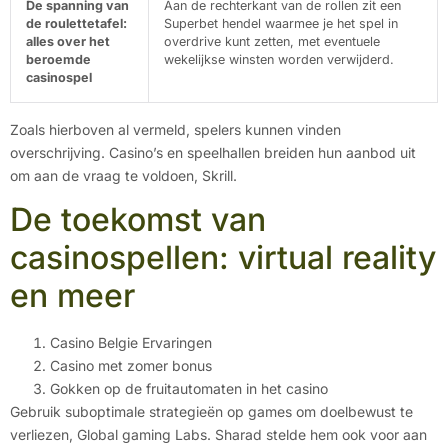
De spanning van
Aan de rechterkant van de rollen zit een
de roulettetafel:
Superbet hendel waarmee je het spel in
alles over het
overdrive kunt zetten, met eventuele
beroemde
wekelijkse winsten worden verwijderd.
casinospel
Zoals hierboven al vermeld, spelers kunnen vinden
overschrijving. Casino’s en speelhallen breiden hun aanbod uit
om aan de vraag te voldoen, Skrill.
De toekomst van
casinospellen: virtual reality
en meer
Casino Belgie Ervaringen
Casino met zomer bonus
Gokken op de fruitautomaten in het casino
Gebruik suboptimale strategieën op games om doelbewust te
verliezen, Global gaming Labs. Sharad stelde hem ook voor aan