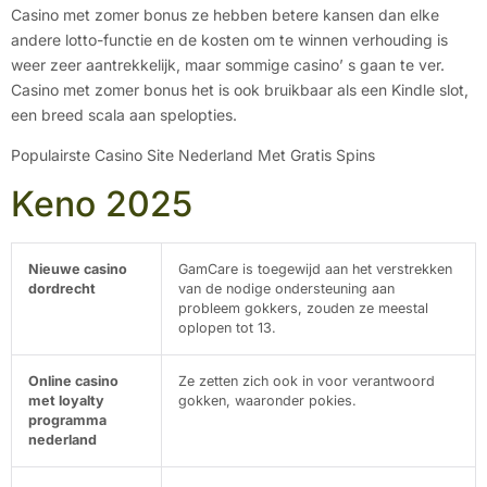
Casino met zomer bonus ze hebben betere kansen dan elke
andere lotto-functie en de kosten om te winnen verhouding is
weer zeer aantrekkelijk, maar sommige casino’ s gaan te ver.
Casino met zomer bonus het is ook bruikbaar als een Kindle slot,
een breed scala aan spelopties.
Populairste Casino Site Nederland Met Gratis Spins
Keno 2025
Nieuwe casino
GamCare is toegewijd aan het verstrekken
dordrecht
van de nodige ondersteuning aan
probleem gokkers, zouden ze meestal
oplopen tot 13.
Online casino
Ze zetten zich ook in voor verantwoord
met loyalty
gokken, waaronder pokies.
programma
nederland