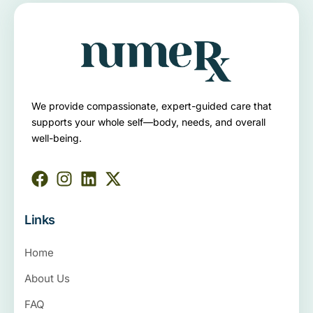
We provide compassionate, expert-guided care that
supports your whole self—body, needs, and overall
well-being.
Links
Home
About Us
FAQ