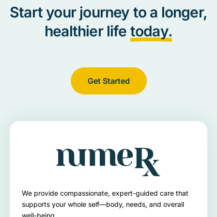
Start your journey to a longer,
healthier life
today.
Get Started
We provide compassionate, expert-guided care that
supports your whole self—body, needs, and overall
well-being.