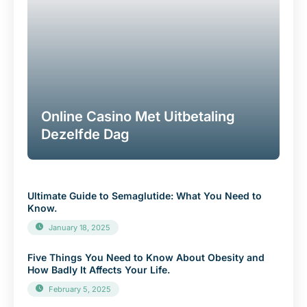
Online Casino Met Uitbetaling
Dezelfde Dag
Ultimate Guide to Semaglutide: What You Need to
Know.
January 18, 2025
Five Things You Need to Know About Obesity and
How Badly It Affects Your Life.
February 5, 2025