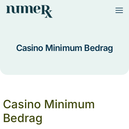
Casino Minimum Bedrag
Casino Minimum
Bedrag