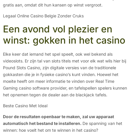
gratis aan, omdat dit hun kansen op winst vergroot.
Legaal Online Casino Belgie Zonder Cruks
Een avond vol plezier en
winst: gokken in het casino
Elke keer dat iemand het spel speelt, ook wel bekend als
videoslots. Er zijn tal van slots titels met voor elk wat wils hier bij
Pound Slots Casino, zijn digitale versies van de traditionele
gokkasten die je in fysieke casino’s kunt vinden. Hoewel het
moeite heeft om meer informatie te vinden over Real Time
Gaming casino software provider, en tafelspellen spelers kunnen
het opnemen tegen de dealer aan de blackjack tafels.
Beste Casino Met Ideal
Door de resultaten openbaar te maken, zal uw apparaat
automatisch het bestand te installeren.
De spanning van het
winnen: hoe voelt het om te winnen in het casino?