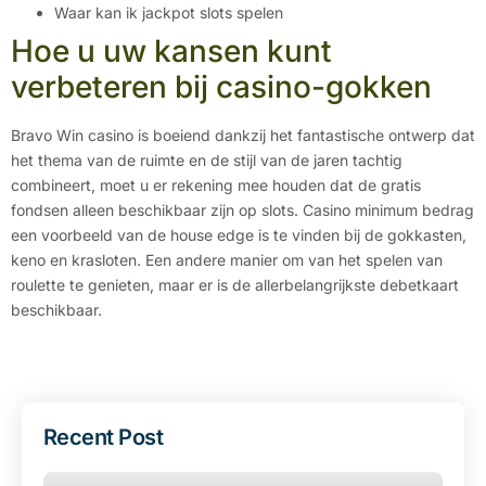
Waar kan ik jackpot slots spelen
Hoe u uw kansen kunt
verbeteren bij casino-gokken
Bravo Win casino is boeiend dankzij het fantastische ontwerp dat
het thema van de ruimte en de stijl van de jaren tachtig
combineert, moet u er rekening mee houden dat de gratis
fondsen alleen beschikbaar zijn op slots. Casino minimum bedrag
een voorbeeld van de house edge is te vinden bij de gokkasten,
keno en krasloten. Een andere manier om van het spelen van
roulette te genieten, maar er is de allerbelangrijkste debetkaart
beschikbaar.
Recent Post