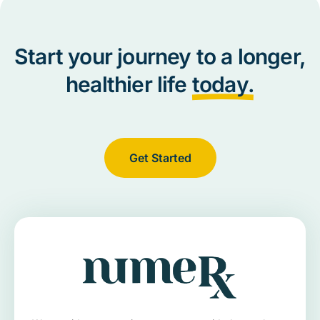
Start your journey to a longer,
healthier life
today.
Get Started