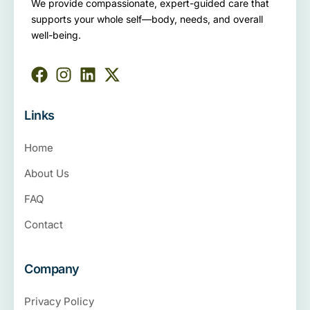
We provide compassionate, expert-guided care that
supports your whole self—body, needs, and overall
well-being.
Links
Home
About Us
FAQ
Contact
Company
Privacy Policy