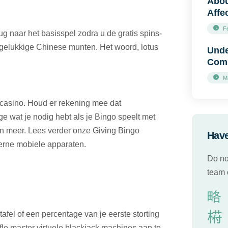
Abou
Affe
F
ug naar het basisspel zodra u de gratis spins-
 gelukkige Chinese munten. Het woord, lotus
Unde
Comp
M
 casino. Houd er rekening mee dat
e wat je nodig hebt als je Bingo speelt met
en meer. Lees verder onze Giving Bingo
Have
erne mobiele apparaten.
Do no
team o
afel of een percentage van je eerste storting
fle master virtuele blackjack machines aan te