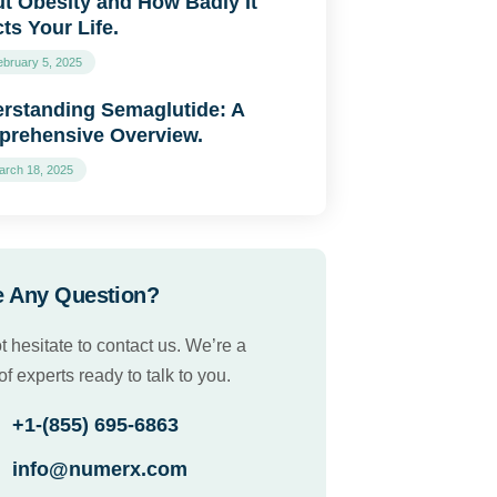
t Obesity and How Badly It
cts Your Life.
ebruary 5, 2025
rstanding Semaglutide: A
rehensive Overview.
arch 18, 2025
 Any Question?
t hesitate to contact us. We’re a
f experts ready to talk to you.
+1-(855) 695-6863
info@numerx.com