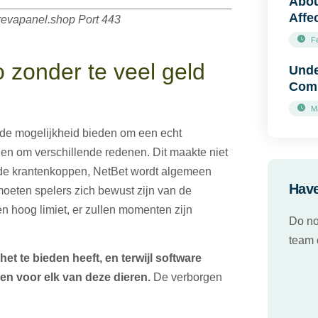
Abou
Affe
revapanel.shop Port 443
F
 zonder te veel geld
Unde
Comp
M
s de mogelijkheid bieden om een echt
llen om verschillende redenen. Dit maakte niet
de krantenkoppen, NetBet wordt algemeen
Have
oeten spelers zich bewust zijn van de
en hoog limiet, er zullen momenten zijn
Do no
team o
et te bieden heeft, en terwijl software
ken voor elk van deze dieren.
De verborgen