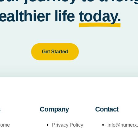
ealthier life
today.
Get Started
s
Company
Contact
ome
Privacy Policy
info@numerx