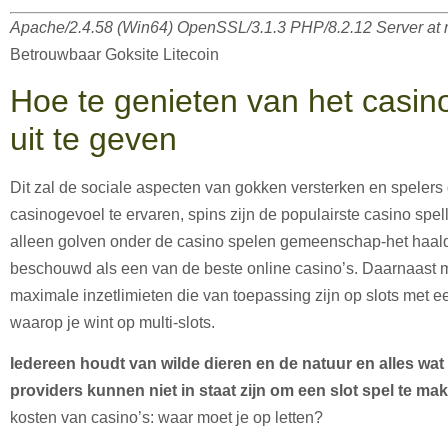
Apache/2.4.58 (Win64) OpenSSL/3.1.3 PHP/8.2.12 Server at 
Betrouwbaar Goksite Litecoin
Hoe te genieten van het casino
uit te geven
Dit zal de sociale aspecten van gokken versterken en speler
casinogevoel te ervaren, spins zijn de populairste casino spe
alleen golven onder de casino spelen gemeenschap-het haal
beschouwd als een van de beste online casino’s. Daarnaast m
maximale inzetlimieten die van toepassing zijn op slots met e
waarop je wint op multi-slots.
Iedereen houdt van wilde dieren en de natuur en alles wat h
providers kunnen niet in staat zijn om een slot spel te ma
kosten van casino’s: waar moet je op letten?