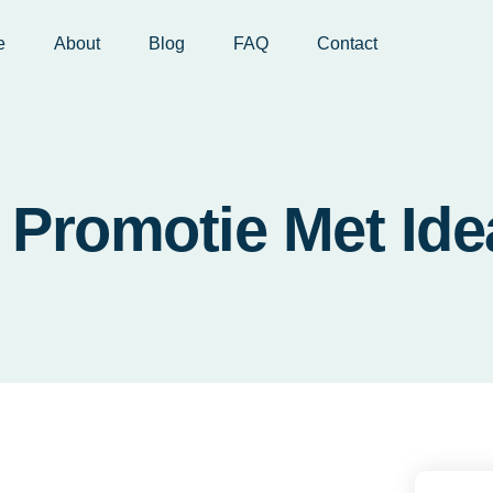
e
About
Blog
FAQ
Contact
 Promotie Met Ide