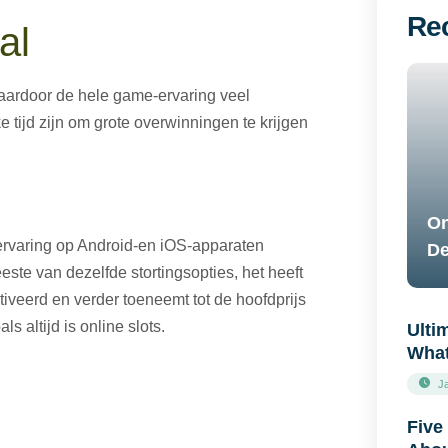
Re
al
waardoor de hele game-ervaring veel
e tijd zijn om grote overwinningen te krijgen
On
e ervaring op Android-en iOS-apparaten
De
te van dezelfde stortingsopties, het heeft
iveerd en verder toeneemt tot de hoofdprijs
 altijd is online slots.
Ulti
What
J
Five