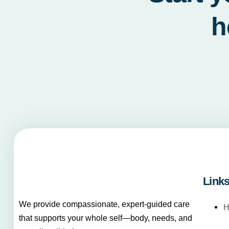
h
Link
We provide compassionate, expert-guided care
H
that supports your whole self—body, needs, and