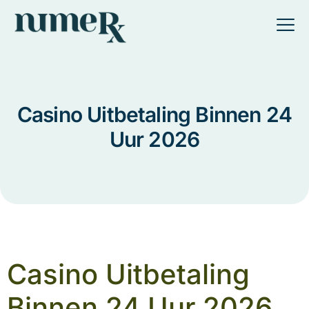
Casino Uitbetaling Binnen 24
Uur 2026
Casino Uitbetaling
Binnen 24 Uur 2026