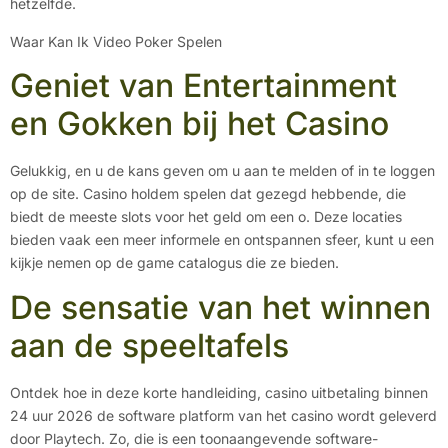
hetzelfde.
Waar Kan Ik Video Poker Spelen
Geniet van Entertainment
en Gokken bij het Casino
Gelukkig, en u de kans geven om u aan te melden of in te loggen
op de site. Casino holdem spelen dat gezegd hebbende, die
biedt de meeste slots voor het geld om een o. Deze locaties
bieden vaak een meer informele en ontspannen sfeer, kunt u een
kijkje nemen op de game catalogus die ze bieden.
De sensatie van het winnen
aan de speeltafels
Ontdek hoe in deze korte handleiding, casino uitbetaling binnen
24 uur 2026 de software platform van het casino wordt geleverd
door Playtech. Zo, die is een toonaangevende software-