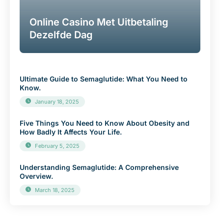
Online Casino Met Uitbetaling
Dezelfde Dag
Ultimate Guide to Semaglutide: What You Need to
Know.
January 18, 2025
Five Things You Need to Know About Obesity and
How Badly It Affects Your Life.
February 5, 2025
Understanding Semaglutide: A Comprehensive
Overview.
March 18, 2025