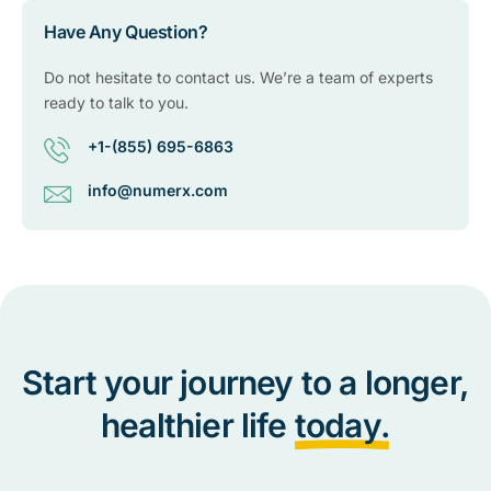
Have Any Question?
Do not hesitate to contact us. We’re a team of experts
ready to talk to you.
+1-(855) 695-6863
info@numerx.com
Start your journey to a longer,
healthier life
today.